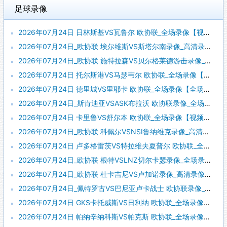
足球录像
2026年07月24日 日林斯基VS瓦鲁尔 欧协联_全场录像【视频集锦】
2026年07月24日_欧协联 埃尔维斯VS斯塔尔南录像_高清录像【全场回放】
2026年07月24日_欧协联 施特拉森VS贝尔格莱德游击录像_全场录像【视频集锦】
2026年07月24日 托尔斯港VS马瑟韦尔 欧协联_全场录像【视频集锦】
2026年07月24日 德里城VS里耶卡 欧协联_全场录像【全场回放】
2026年07月24日_斯肯迪亚VSASK布拉沃 欧协联录像_全场录像【高清回放】
2026年07月24日 卡里鲁VS舒尔本 欧协联_全场录像【视频集锦】
2026年07月24日_欧协联 科佩尔VSNSI鲁纳维克录像_高清录像【全场回放】
2026年07月24日 卢多格雷茨VS特拉维夫夏普尔 欧协联_全场录像【视频集锦】
2026年07月24日_欧协联 根特VSLNZ切尔卡瑟录像_全场录像【视频集锦】
2026年07月24日_欧协联 杜卡吉尼VS卢加诺录像_高清录像【全场回放】
2026年07月24日_佩特罗古VS巴尼亚卢卡战士 欧协联录像_高清录像【全场回放】
2026年07月24日 GKS卡托威斯VS日利纳 欧协联_全场录像【视频集锦】
2026年07月24日 帕纳辛纳科斯VS帕克斯 欧协联_全场录像【全场回放】