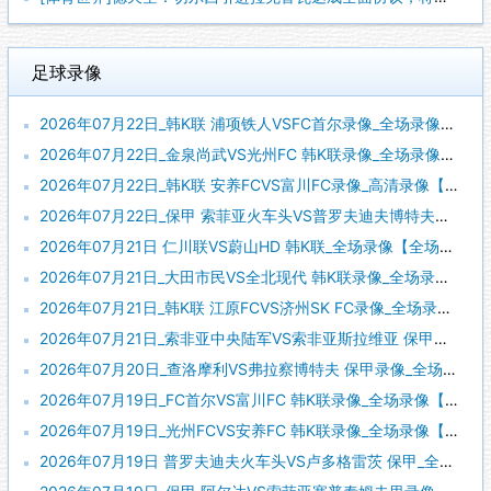
足球录像
2026年07月22日_韩K联 浦项铁人VSFC首尔录像_全场录像【全场回放】
2026年07月22日_金泉尚武VS光州FC 韩K联录像_全场录像【高清回放】
2026年07月22日_韩K联 安养FCVS富川FC录像_高清录像【全场回放】
2026年07月22日_保甲 索菲亚火车头VS普罗夫迪夫博特夫录像_全场录像【高清回放】
2026年07月21日 仁川联VS蔚山HD 韩K联_全场录像【全场回放】
2026年07月21日_大田市民VS全北现代 韩K联录像_全场录像【视频集锦】
2026年07月21日_韩K联 江原FCVS济州SK FC录像_全场录像【全场回放】
2026年07月21日_索非亚中央陆军VS索非亚斯拉维亚 保甲录像_全场录像【全场回放】
2026年07月20日_查洛摩利VS弗拉察博特夫 保甲录像_全场录像【高清回放】
2026年07月19日_FC首尔VS富川FC 韩K联录像_全场录像【全场回放】
2026年07月19日_光州FCVS安养FC 韩K联录像_全场录像【高清回放】
2026年07月19日 普罗夫迪夫火车头VS卢多格雷茨 保甲_全场录像【视频集锦】