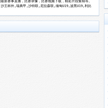
的最新赛事直播，比赛录像，比赛视频下载，精彩片段集锦等。
沙王杯外,瑞典甲,沙特联,尼拉森联,缅甸U19,波黑U19,利比