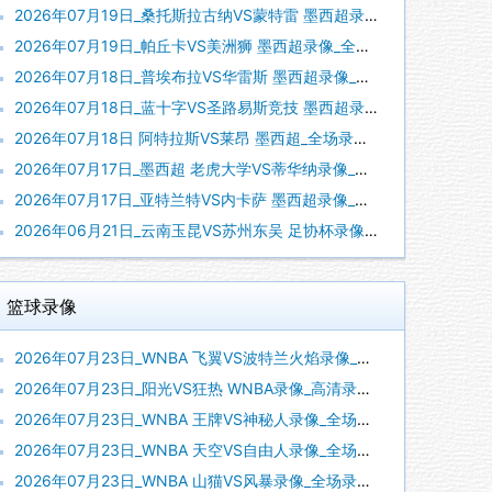
2026年07月19日_桑托斯拉古纳VS蒙特雷 墨西超录像_全场录像【高清回放】
2026年07月19日_帕丘卡VS美洲狮 墨西超录像_全场录像【视频集锦】
2026年07月18日_普埃布拉VS华雷斯 墨西超录像_全场录像【全场回放】
2026年07月18日_蓝十字VS圣路易斯竞技 墨西超录像_全场录像【视频集锦】
2026年07月18日 阿特拉斯VS莱昂 墨西超_全场录像【全场回放】
2026年07月17日_墨西超 老虎大学VS蒂华纳录像_全场录像【视频集锦】
2026年07月17日_亚特兰特VS内卡萨 墨西超录像_全场录像【全场回放】
2026年06月21日_云南玉昆VS苏州东吴 足协杯录像_全场录像【视频集锦】
篮球录像
2026年07月23日_WNBA 飞翼VS波特兰火焰录像_全场录像【全场回放】
2026年07月23日_阳光VS狂热 WNBA录像_高清录像【全场回放】
2026年07月23日_WNBA 王牌VS神秘人录像_全场录像【全场回放】
2026年07月23日_WNBA 天空VS自由人录像_全场录像【高清回放】
2026年07月23日_WNBA 山猫VS风暴录像_全场录像【高清回放】