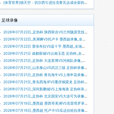
[体育世界]德天空：切尔西引进拉克鲁瓦达成全面协议，将签约至
足球录像
2026年07月22日_足协杯 陕西联合VS兰州陇原竞技录像_全场录像【全场回放】
2026年07月22日_美洲狮VS托卢卡 墨西超录像_全场录像【全场回放】
2026年07月22日 普埃布拉VS蓝十字 墨西超_全场录像【视频集锦】
2026年07月21日 成都蓉城VS云南玉昆 足协杯_全场录像【视频集锦】
2026年07月21日_足协杯 大连英博VS河南队录像_全场录像【全场回放】
2026年07月21日_山东泰山VS武汉三镇 足协杯录像_全场录像【全场回放】
2026年07月21日_足协杯 青岛海牛VS上海申花录像_高清录像【全场回放】
2026年07月21日_青岛西海岸VS重庆铜梁龙 足协杯录像_全场录像【高清回放】
2026年07月21日_深圳新鹏城VS上海海港 足协杯录像_全场录像【高清回放】
2026年07月21日_足协杯 北京国安VS大连可为录像_全场录像【全场回放】
2026年07月19日_墨西超 墨西哥美洲VS克雷塔罗录像_全场录像【视频集锦】
2026年07月19日_墨西超 托卢卡VS瓜达拉哈拉录像_全场录像【高清回放】