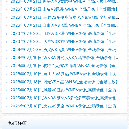
2026年07月21日 神秘人VS女武神 WNBA_全场录像【视频集锦】
2026年07月21日 山猫VS风暴 WNBA_全场录像【全场回放】
2026年07月21日_王牌VS多伦多节奏 WNBA录像_全场录像【全场回放】
2026年07月21日 自由人VS飞翼 WNBA_全场录像【全场回放】
2026年07月20日_阳光VS水星 WNBA录像_高清录像【全场回放】
2026年07月20日_天空VS梦想 WNBA录像_高清录像【全场回放】
2026年07月20日_火花VS飞翼 WNBA录像_全场录像【全场回放】
2026年07月19日_WNBA 神秘人VS女武神录像_全场录像【视频集锦】
2026年07月19日 波特兰火焰VS山猫 WNBA_全场录像【全场回放】
2026年07月19日_自由人VS狂热 WNBA录像_全场录像【视频集锦】
2026年07月18日 阳光VS水星 WNBA_全场录像【全场回放】
2026年07月18日_风暴VS狂热 WNBA录像_高清录像【全场回放】
2026年07月18日_WNBA 梦想VS多伦多节奏录像_高清录像【全场回放】
2026年07月18日_火花VS天空 WNBA录像_全场录像【全场回放】
热门标签