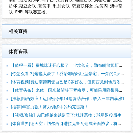
超杯,斯亚女联,葡篮甲,利加女联,韩夏联杯女,法篮丙,澳中部
联,ENBL等联赛直播。
相关直播
体育资讯
【值得一看】费城球迷开心极了，尘埃落定，勒布朗詹姆斯加盟费城
[你怎么看？]这也太豪了！乔治娜晒出巨型豪宅，一旁的C罗肌肉
[体育视频]费迪南德调侃自己是C罗好友，但梅西见到他后依然热
【体育头条】米体：国米希望签下罗梅罗，可能采用附带强制买断条
[推荐]梅西效应！迈阿密今年14笔赞助合作，收入三年内暴涨1
[推荐]年富力强！努力训练中的约克雷斯！
【视频/集锦】AI已经越来越逆天了❗️球迷恶搞：球星退役后生
[体育世界]德天空：切尔西引进拉克鲁瓦达成全面协议，将签约至