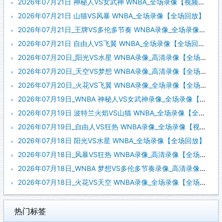
2026年07月21日 神秘人VS女武神 WNBA_全场录像【视频集锦】
2026年07月21日 山猫VS风暴 WNBA_全场录像【全场回放】
2026年07月21日_王牌VS多伦多节奏 WNBA录像_全场录像【全场回放】
2026年07月21日 自由人VS飞翼 WNBA_全场录像【全场回放】
2026年07月20日_阳光VS水星 WNBA录像_高清录像【全场回放】
2026年07月20日_天空VS梦想 WNBA录像_高清录像【全场回放】
2026年07月20日_火花VS飞翼 WNBA录像_全场录像【全场回放】
2026年07月19日_WNBA 神秘人VS女武神录像_全场录像【视频集锦】
2026年07月19日 波特兰火焰VS山猫 WNBA_全场录像【全场回放】
2026年07月19日_自由人VS狂热 WNBA录像_全场录像【视频集锦】
2026年07月18日 阳光VS水星 WNBA_全场录像【全场回放】
2026年07月18日_风暴VS狂热 WNBA录像_高清录像【全场回放】
2026年07月18日_WNBA 梦想VS多伦多节奏录像_高清录像【全场回放】
2026年07月18日_火花VS天空 WNBA录像_全场录像【全场回放】
热门标签