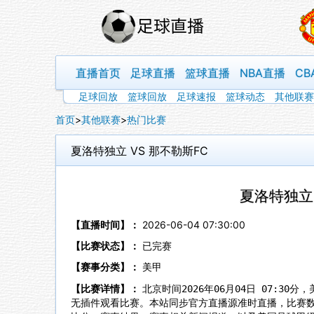
直播首页
足球直播
篮球直播
NBA直播
CB
足球回放
篮球回放
足球速报
篮球动态
其他联赛
首页
>
其他联赛
>
热门比赛
夏洛特独立 VS 那不勒斯FC
夏洛特独立 
【直播时间】：
2026-06-04 07:30:00
【比赛状态】：
已完赛
【赛事分类】：
美甲
【比赛详情】：
北京时间2026年06月04日 07:30
无插件观看比赛。本站同步官方直播源准时直播，比赛