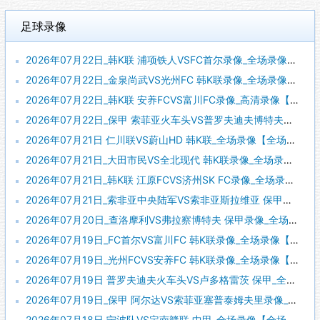
足球录像
2026年07月22日_韩K联 浦项铁人VSFC首尔录像_全场录像【全场回放】
2026年07月22日_金泉尚武VS光州FC 韩K联录像_全场录像【高清回放】
2026年07月22日_韩K联 安养FCVS富川FC录像_高清录像【全场回放】
2026年07月22日_保甲 索菲亚火车头VS普罗夫迪夫博特夫录像_全场录像【高清回放】
2026年07月21日 仁川联VS蔚山HD 韩K联_全场录像【全场回放】
2026年07月21日_大田市民VS全北现代 韩K联录像_全场录像【视频集锦】
2026年07月21日_韩K联 江原FCVS济州SK FC录像_全场录像【全场回放】
2026年07月21日_索非亚中央陆军VS索非亚斯拉维亚 保甲录像_全场录像【全场回放】
2026年07月20日_查洛摩利VS弗拉察博特夫 保甲录像_全场录像【高清回放】
2026年07月19日_FC首尔VS富川FC 韩K联录像_全场录像【全场回放】
2026年07月19日_光州FCVS安养FC 韩K联录像_全场录像【高清回放】
2026年07月19日 普罗夫迪夫火车头VS卢多格雷茨 保甲_全场录像【视频集锦】
2026年07月19日_保甲 阿尔达VS索菲亚塞普泰姆夫里录像_全场录像【视频集锦】
2026年07月18日 宁波队VS定南赣联 中甲_全场录像【全场回放】