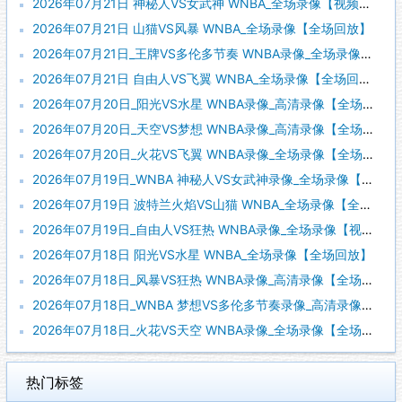
2026年07月21日 神秘人VS女武神 WNBA_全场录像【视频集锦】
2026年07月21日 山猫VS风暴 WNBA_全场录像【全场回放】
2026年07月21日_王牌VS多伦多节奏 WNBA录像_全场录像【全场回放】
2026年07月21日 自由人VS飞翼 WNBA_全场录像【全场回放】
2026年07月20日_阳光VS水星 WNBA录像_高清录像【全场回放】
2026年07月20日_天空VS梦想 WNBA录像_高清录像【全场回放】
2026年07月20日_火花VS飞翼 WNBA录像_全场录像【全场回放】
2026年07月19日_WNBA 神秘人VS女武神录像_全场录像【视频集锦】
2026年07月19日 波特兰火焰VS山猫 WNBA_全场录像【全场回放】
2026年07月19日_自由人VS狂热 WNBA录像_全场录像【视频集锦】
2026年07月18日 阳光VS水星 WNBA_全场录像【全场回放】
2026年07月18日_风暴VS狂热 WNBA录像_高清录像【全场回放】
2026年07月18日_WNBA 梦想VS多伦多节奏录像_高清录像【全场回放】
2026年07月18日_火花VS天空 WNBA录像_全场录像【全场回放】
热门标签