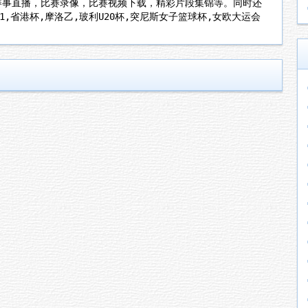
赛事直播，比赛录像，比赛视频下载，精彩片段集锦等。同时还
21,省港杯,摩洛乙,玻利U20杯,突尼斯女子篮球杯,女欧大运会