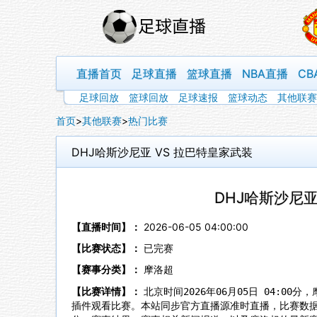
直播首页
足球直播
篮球直播
NBA直播
CB
足球回放
篮球回放
足球速报
篮球动态
其他联赛
首页
>
其他联赛
>
热门比赛
DHJ哈斯沙尼亚 VS 拉巴特皇家武装
DHJ哈斯沙尼亚
【直播时间】：
2026-06-05 04:00:00
【比赛状态】：
已完赛
【赛事分类】：
摩洛超
【比赛详情】：
北京时间2026年06月05日 04:00
插件观看比赛。本站同步官方直播源准时直播，比赛数