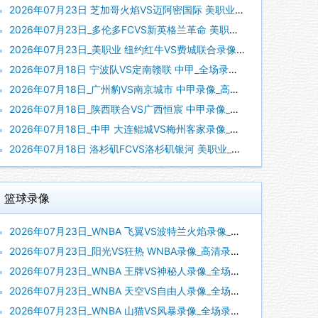
2026年07月23日 芝加哥火焰VS迈阿密国际 美职业_全场录像【全场回放】
2026年07月23日_多伦多FCVS新英格兰革命 美职业录像_高清录像【全场回放】
2026年07月23日_美职业 纽约红牛VS费城联合录像_全场录像【高清回放】
2026年07月18日 宁波队VS定南赣联 中甲_全场录像【全场回放】
2026年07月18日_广州豹VS南京城市 中甲录像_高清录像【全场回放】
2026年07月18日_陕西联合VS广西恒宸 中甲录像_全场录像【全场回放】
2026年07月18日_中甲 大连鲲城VS梅州客家录像_全场录像【高清回放】
2026年07月18日 洛杉矶FCVS洛杉矶银河 美职业_全场录像【全场回放】
篮球录像
2026年07月23日_WNBA 飞翼VS波特兰火焰录像_全场录像【全场回放】
2026年07月23日_阳光VS狂热 WNBA录像_高清录像【全场回放】
2026年07月23日_WNBA 王牌VS神秘人录像_全场录像【全场回放】
2026年07月23日_WNBA 天空VS自由人录像_全场录像【高清回放】
2026年07月23日_WNBA 山猫VS风暴录像_全场录像【高清回放】