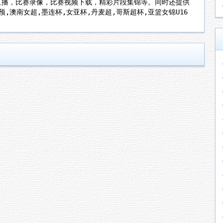
直播，比赛录像，比赛视频下载，精彩片段集锦等。同时还提供
预,澳南女超,墨连杯,女亚杯,丹麦超,哥斯超杯,亚篮女锦U16