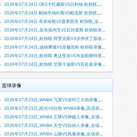
2026年07月24日 GKS卡托威斯VS日利纳 欧协联_全场录像【视频集锦】
2026年07月24日 帕纳辛纳科斯VS帕克斯 欧协联_全场录像【全场回放】
2026年07月24日 哥本哈根VS普莱西亚 欧协联_全场录像【全场回放】
2026年07月24日_亚布洛内茨VS瓦特基斯 欧协联录像_全场录像【视频集锦】
2026年07月24日_欧协联 阿贾克斯VS伏伊伏丁那录像_全场录像【高清回放】
2026年07月24日_迪纳摩城VS亚穆尼积 欧协联录像_全场录像【视频集锦】
2026年07月24日_欧协联 奥达里加VS布加勒斯特星录像_高清录像【全场回放】
2026年07月24日_欧协联 艾斯卡迪斯VS瓦杜兹录像_高清录像【全场回放】
篮球录像
2026年07月23日_WNBA 飞翼VS波特兰火焰录像_全场录像【全场回放】
2026年07月23日_阳光VS狂热 WNBA录像_高清录像【全场回放】
2026年07月23日_WNBA 王牌VS神秘人录像_全场录像【全场回放】
2026年07月23日_WNBA 天空VS自由人录像_全场录像【高清回放】
2026年07月23日_WNBA 山猫VS风暴录像_全场录像【高清回放】