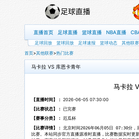
直播首页
足球直播
篮球直播
NBA直播
CB
足球回放
篮球回放
足球速报
篮球动态
其他联赛
首页
>
其他联赛
>
热门比赛
马卡拉 VS 库恩卡青年
马卡拉 
【直播时间】：
2026-06-05 07:30:00
【比赛状态】：
已完赛
【赛事分类】：
厄瓜杯
【比赛详情】：
北京时间2026年06月05日 07:3
比赛。本站同步官方直播源准时直播，比赛数据实时更