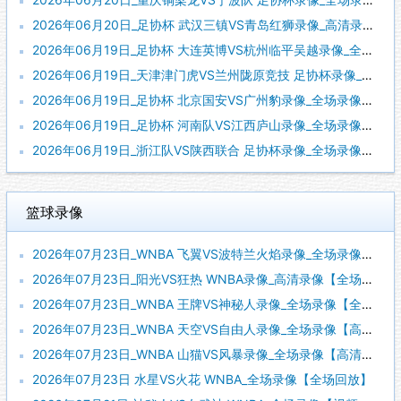
2026年06月20日_足协杯 武汉三镇VS青岛红狮录像_高清录像【全场回放】
2026年06月19日_足协杯 大连英博VS杭州临平吴越录像_全场录像【全场回放】
2026年06月19日_天津津门虎VS兰州陇原竞技 足协杯录像_全场录像【视频集锦】
2026年06月19日_足协杯 北京国安VS广州豹录像_全场录像【全场回放】
2026年06月19日_足协杯 河南队VS江西庐山录像_全场录像【全场回放】
2026年06月19日_浙江队VS陕西联合 足协杯录像_全场录像【高清回放】
篮球录像
2026年07月23日_WNBA 飞翼VS波特兰火焰录像_全场录像【全场回放】
2026年07月23日_阳光VS狂热 WNBA录像_高清录像【全场回放】
2026年07月23日_WNBA 王牌VS神秘人录像_全场录像【全场回放】
2026年07月23日_WNBA 天空VS自由人录像_全场录像【高清回放】
2026年07月23日_WNBA 山猫VS风暴录像_全场录像【高清回放】
2026年07月23日 水星VS火花 WNBA_全场录像【全场回放】