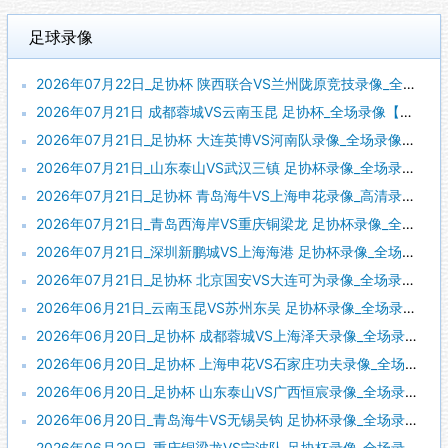
足球录像
2026年07月22日_足协杯 陕西联合VS兰州陇原竞技录像_全场录像【全场回放】
2026年07月21日 成都蓉城VS云南玉昆 足协杯_全场录像【视频集锦】
2026年07月21日_足协杯 大连英博VS河南队录像_全场录像【全场回放】
2026年07月21日_山东泰山VS武汉三镇 足协杯录像_全场录像【全场回放】
2026年07月21日_足协杯 青岛海牛VS上海申花录像_高清录像【全场回放】
2026年07月21日_青岛西海岸VS重庆铜梁龙 足协杯录像_全场录像【高清回放】
2026年07月21日_深圳新鹏城VS上海海港 足协杯录像_全场录像【高清回放】
2026年07月21日_足协杯 北京国安VS大连可为录像_全场录像【全场回放】
2026年06月21日_云南玉昆VS苏州东吴 足协杯录像_全场录像【视频集锦】
2026年06月20日_足协杯 成都蓉城VS上海泽天录像_全场录像【视频集锦】
2026年06月20日_足协杯 上海申花VS石家庄功夫录像_全场录像【全场回放】
2026年06月20日_足协杯 山东泰山VS广西恒宸录像_全场录像【全场回放】
2026年06月20日_青岛海牛VS无锡吴钩 足协杯录像_全场录像【视频集锦】
2026年06月20日_重庆铜梁龙VS宁波队 足协杯录像_全场录像【高清回放】