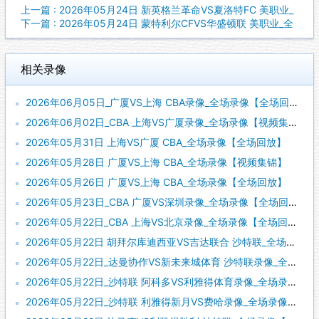
上一篇 : 2026年05月24日 新英格兰革命VS夏洛特FC 美职业_
下一篇 : 2026年05月24日 蒙特利尔CFVS华盛顿联 美职业_全
相关录像
2026年06月05日_广厦VS上海 CBA录像_全场录像【全场回放】
2026年06月02日_CBA 上海VS广厦录像_全场录像【视频集锦】
2026年05月31日 上海VS广厦 CBA_全场录像【全场回放】
2026年05月28日 广厦VS上海 CBA_全场录像【视频集锦】
2026年05月26日 广厦VS上海 CBA_全场录像【全场回放】
2026年05月23日_CBA 广厦VS深圳录像_全场录像【全场回放】
2026年05月22日_CBA 上海VS北京录像_全场录像【全场回放】
2026年05月22日 胡拜尔库迪西亚VS吉达联合 沙特联_全场录像【视频集锦】
2026年05月22日_达曼协作VS新未来城体育 沙特联录像_全场录像【视频集锦】
2026年05月22日_沙特联 阿科多VS利雅得体育录像_全场录像【全场回放】
2026年05月22日_沙特联 利雅得新月VS费哈录像_全场录像【视频集锦】