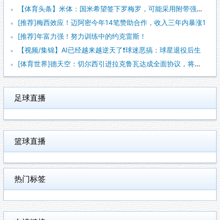
【体育头条】米体：国米希望签下罗梅罗，可能采用附带强制买断条
[推荐]梅西效应！迈阿密今年14笔赞助合作，收入三年内暴涨1
[推荐]年富力强！努力训练中的约克雷斯！
【视频/集锦】AI已经越来越逆天了❗️球迷恶搞：球星退役后生
[体育世界]德天空：切尔西引进拉克鲁瓦达成全面协议，将签约至
足球直播
篮球直播
热门标签