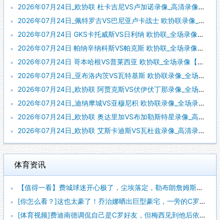
2026年07月24日_欧协联 杜卡吉尼VS卢加诺录像_高清录像【全场回放】
2026年07月24日_佩特罗古VS巴尼亚卢卡战士 欧协联录像_高清录像【全场回放】
2026年07月24日 GKS卡托威斯VS日利纳 欧协联_全场录像【视频集锦】
2026年07月24日 帕纳辛纳科斯VS帕克斯 欧协联_全场录像【全场回放】
2026年07月24日 哥本哈根VS普莱西亚 欧协联_全场录像【全场回放】
2026年07月24日_亚布洛内茨VS瓦特基斯 欧协联录像_全场录像【视频集锦】
2026年07月24日_欧协联 阿贾克斯VS伏伊伏丁那录像_全场录像【高清回放】
2026年07月24日_迪纳摩城VS亚穆尼积 欧协联录像_全场录像【视频集锦】
2026年07月24日_欧协联 奥达里加VS布加勒斯特星录像_高清录像【全场回放】
2026年07月24日_欧协联 艾斯卡迪斯VS瓦杜兹录像_高清录像【全场回放】
体育资讯
【值得一看】费城球迷开心极了，尘埃落定，勒布朗詹姆斯加盟费城
[你怎么看？]这也太豪了！乔治娜晒出巨型豪宅，一旁的C罗肌肉
[体育视频]费迪南德调侃自己是C罗好友，但梅西见到他后依然热