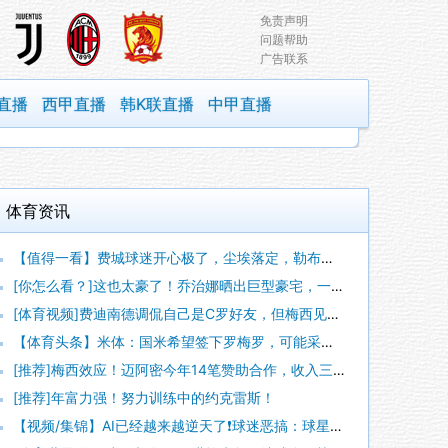
免责声明
问题帮助
广告联系
直播
西甲直播
韩K联直播
中甲直播
体育资讯
【值得一看】费城球迷开心极了，尘埃落定，勒布朗詹姆斯加盟费城
[你怎么看？]这也太豪了！乔治娜晒出巨型豪宅，一旁的C罗肌肉
[体育视频]费迪南德调侃自己是C罗好友，但梅西见到他后依然热
【体育头条】米体：国米希望签下罗梅罗，可能采用附带强制买断条
[推荐]梅西效应！迈阿密今年14笔赞助合作，收入三年内暴涨1
[推荐]年富力强！努力训练中的约克雷斯！
【视频/集锦】AI已经越来越逆天了❗️球迷恶搞：球星退役后生