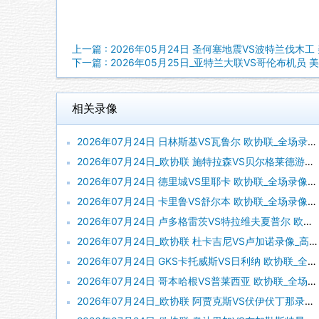
上一篇 : 2026年05月24日 圣何塞地震VS波特兰伐木工
下一篇 : 2026年05月25日_亚特兰大联VS哥伦布机员
相关录像
2026年07月24日 日林斯基VS瓦鲁尔 欧协联_全场录像【视频集锦】
2026年07月24日_欧协联 施特拉森VS贝尔格莱德游击录像_全场录像【视频集锦】
2026年07月24日 德里城VS里耶卡 欧协联_全场录像【全场回放】
2026年07月24日 卡里鲁VS舒尔本 欧协联_全场录像【视频集锦】
2026年07月24日 卢多格雷茨VS特拉维夫夏普尔 欧协联_全场录像【视频集锦】
2026年07月24日_欧协联 杜卡吉尼VS卢加诺录像_高清录像【全场回放】
2026年07月24日 GKS卡托威斯VS日利纳 欧协联_全场录像【视频集锦】
2026年07月24日 哥本哈根VS普莱西亚 欧协联_全场录像【全场回放】
2026年07月24日_欧协联 阿贾克斯VS伏伊伏丁那录像_全场录像【高清回放】