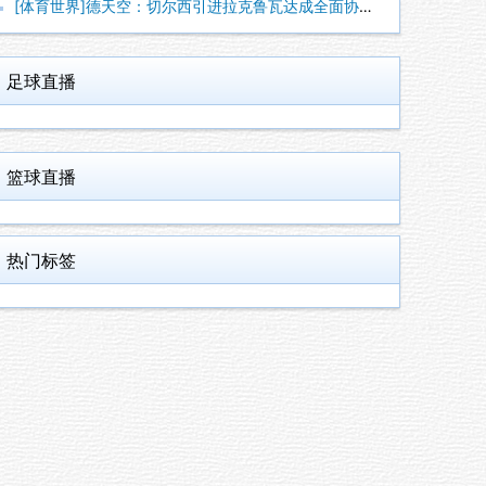
[体育世界]德天空：切尔西引进拉克鲁瓦达成全面协议，将签约至
足球直播
篮球直播
热门标签