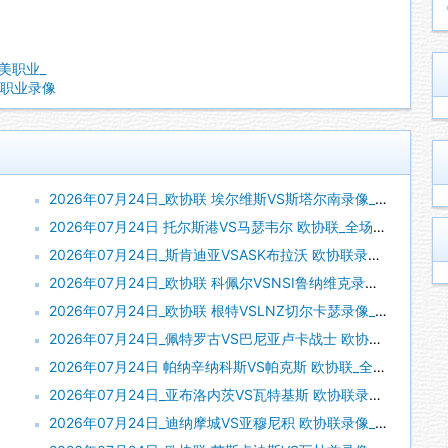
 美职业_
 美职业录像
2026年07月24日_欧协联 埃尔维斯VS斯塔尔南录像_高清录像【全场回放】
2026年07月24日 托尔斯港VS马瑟韦尔 欧协联_全场录像【视频集锦】
2026年07月24日_斯肯迪亚VSASK布拉沃 欧协联录像_全场录像【高清回放】
2026年07月24日_欧协联 科佩尔VSNSI鲁纳维克录像_高清录像【全场回放】
2026年07月24日_欧协联 根特VSLNZ切尔卡瑟录像_全场录像【视频集锦】
2026年07月24日_佩特罗古VS巴尼亚卢卡战士 欧协联录像_高清录像【全场回放】
2026年07月24日 帕纳辛纳科斯VS帕克斯 欧协联_全场录像【全场回放】
2026年07月24日_亚布洛内茨VS瓦特基斯 欧协联录像_全场录像【视频集锦】
2026年07月24日_迪纳摩城VS亚穆尼积 欧协联录像_全场录像【视频集锦】