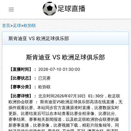
展开菜单
首页
>
足球
>
欧协联
斯肯迪亚 VS 欧洲足球俱乐部
斯肯迪亚 VS 欧洲足球俱乐部
【直播时间】：
2026-07-10 01:30:00
【比赛状态】：
已完赛
【赛事分类】：
欧协联
【比赛详情】：
北京时间2026年07月10日 01:30分，欧足联
欧洲协会联赛 : 斯肯迪亚VS欧洲足球俱乐部高清在线直播，无
插件观看比赛。本站同步官方直播源准时直播，比赛数据实时
更新。比赛结束后可以在本站查看比赛全程录像、比赛比分、
赛事结果、赛事相关新闻报道，以及欧足联欧洲协会联赛的最
新赛事直播，比赛录像，比赛视频下载，精彩片段集锦等。同
时还提供中超跨年杯,西非杯,芬女甲,苏冠,澳西女杯,斐济联,