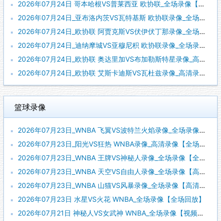
2026年07月24日 哥本哈根VS普莱西亚 欧协联_全场录像【全场回放】
2026年07月24日_亚布洛内茨VS瓦特基斯 欧协联录像_全场录像【视频集锦】
2026年07月24日_欧协联 阿贾克斯VS伏伊伏丁那录像_全场录像【高清回放】
2026年07月24日_迪纳摩城VS亚穆尼积 欧协联录像_全场录像【视频集锦】
2026年07月24日_欧协联 奥达里加VS布加勒斯特星录像_高清录像【全场回放】
2026年07月24日_欧协联 艾斯卡迪斯VS瓦杜兹录像_高清录像【全场回放】
篮球录像
2026年07月23日_WNBA 飞翼VS波特兰火焰录像_全场录像【全场回放】
2026年07月23日_阳光VS狂热 WNBA录像_高清录像【全场回放】
2026年07月23日_WNBA 王牌VS神秘人录像_全场录像【全场回放】
2026年07月23日_WNBA 天空VS自由人录像_全场录像【高清回放】
2026年07月23日_WNBA 山猫VS风暴录像_全场录像【高清回放】
2026年07月23日 水星VS火花 WNBA_全场录像【全场回放】
2026年07月21日 神秘人VS女武神 WNBA_全场录像【视频集锦】