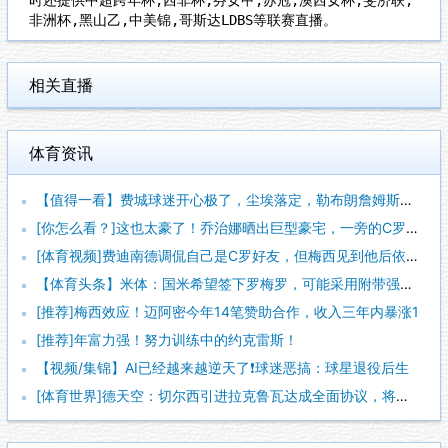
非洲杯,黑山乙,中美锦,哥斯达LDBS等联赛直播。
相关直播
体育资讯
【值得一看】费城球迷开心极了，尘埃落定，勒布朗詹姆斯加盟费城
[你怎么看？]这也太豪了！乔治娜晒出巨型豪宅，一旁的C罗肌肉
[体育视频]费迪南德调侃自己是C罗好友，但梅西见到他后依然热
【体育头条】米体：国米希望签下罗梅罗，可能采用附带强制买断条
[推荐]梅西效应！迈阿密今年14笔赞助合作，收入三年内暴涨1
[推荐]年富力强！努力训练中的约克雷斯！
【视频/集锦】AI已经越来越逆天了❗️球迷恶搞：球星退役后生
[体育世界]德天空：切尔西引进拉克鲁瓦达成全面协议，将签约至