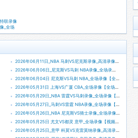
沙特联录像
录像_全场
2026年06月11日_NBA 马刺VS尼克斯录像_高清录像【全场回放】
2026年06月06日_尼克斯VS马刺 NBA录像_全场录像【视频集锦】
2026年06月04日 尼克斯VS马刺 NBA_全场录像【全场回放】
2026年05月31日 上海VS广厦 CBA_全场录像【全场回放】
2026年05月29日_NBA 雷霆VS马刺录像_全场录像【视频集锦】
2026年05月27日_马刺VS雷霆 NBA录像_全场录像【视频集锦】
2026年05月26日_NBA 尼克斯VS骑士录像_全场录像【全场回放】
2026年05月25日 尤文VS都灵 意甲_全场录像【视频集锦】
2026年05月25日_意甲 科莫VS克雷莫纳录像_高清录像【全场回放】