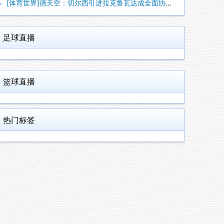
[体育世界]德天空：切尔西引进拉克鲁瓦达成全面协议，将签约至
足球直播
篮球直播
热门标签