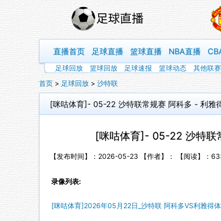
直播首页
足球直播
篮球直播
NBA直播
CB
足球回放
篮球回放
足球速报
篮球动态
其他联赛
首页
>
足球回放
>
沙特联
[咪咕体育]- 05-22 沙特联常规赛 阿科多 - 利
[咪咕体育]- 05-22 沙特
【发布时间】：2026-05-23 【作者】： 【阅读】：
63
录像列表:
[咪咕体育]2026年05月22日_沙特联 阿科多VS利雅