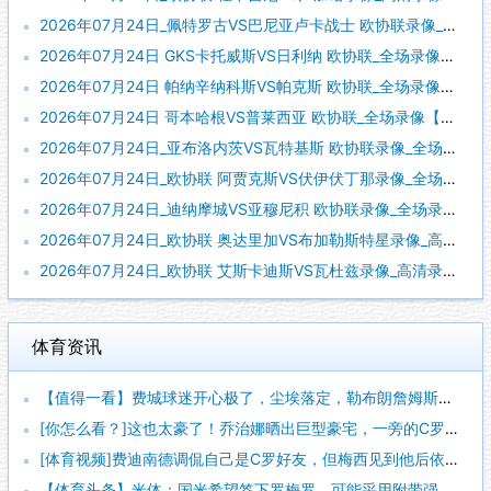
2026年07月24日_佩特罗古VS巴尼亚卢卡战士 欧协联录像_高清录像【全场回放】
2026年07月24日 GKS卡托威斯VS日利纳 欧协联_全场录像【视频集锦】
2026年07月24日 帕纳辛纳科斯VS帕克斯 欧协联_全场录像【全场回放】
2026年07月24日 哥本哈根VS普莱西亚 欧协联_全场录像【全场回放】
2026年07月24日_亚布洛内茨VS瓦特基斯 欧协联录像_全场录像【视频集锦】
2026年07月24日_欧协联 阿贾克斯VS伏伊伏丁那录像_全场录像【高清回放】
2026年07月24日_迪纳摩城VS亚穆尼积 欧协联录像_全场录像【视频集锦】
2026年07月24日_欧协联 奥达里加VS布加勒斯特星录像_高清录像【全场回放】
2026年07月24日_欧协联 艾斯卡迪斯VS瓦杜兹录像_高清录像【全场回放】
体育资讯
【值得一看】费城球迷开心极了，尘埃落定，勒布朗詹姆斯加盟费城
[你怎么看？]这也太豪了！乔治娜晒出巨型豪宅，一旁的C罗肌肉
[体育视频]费迪南德调侃自己是C罗好友，但梅西见到他后依然热
【体育头条】米体：国米希望签下罗梅罗，可能采用附带强制买断条