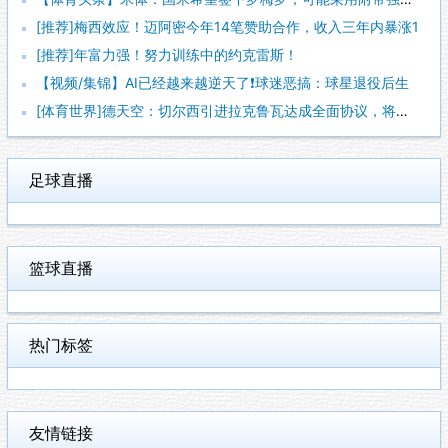
[推荐]梅西效应！迈阿密今年14笔赞助合作，收入三年内暴涨1
[推荐]年富力强！努力训练中的约克雷斯！
【视频/集锦】AI已经越来越逆天了❗️球迷恶搞：球星退役后生
[体育世界]德天空：切尔西引进拉克鲁瓦达成全面协议，将签约至
足球直播
篮球直播
热门标签
友情链接