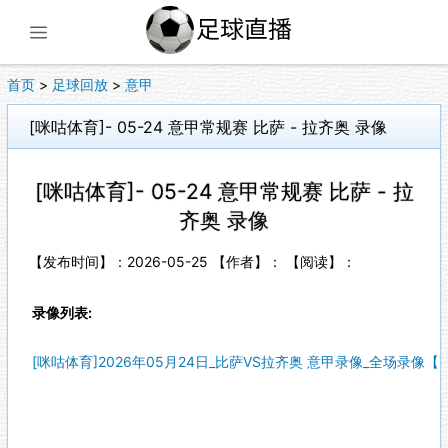
展开菜单
首页
>
足球回放
>
意甲
[咪咕体育]- 05-24 意甲常规赛 比萨 - 拉齐奥 录像
[咪咕体育]- 05-24 意甲常规赛 比萨 - 拉
齐奥 录像
【发布时间】：2026-05-25 【作者】： 【阅读】：
录像列表:
[咪咕体育]2026年05月24日_比萨VS拉齐奥 意甲录像_全场录像