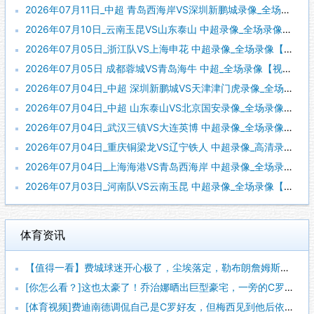
2026年07月11日_中超 青岛西海岸VS深圳新鹏城录像_全场录像【视频集锦】
2026年07月10日_云南玉昆VS山东泰山 中超录像_全场录像【全场回放】
2026年07月05日_浙江队VS上海申花 中超录像_全场录像【全场回放】
2026年07月05日 成都蓉城VS青岛海牛 中超_全场录像【视频集锦】
2026年07月04日_中超 深圳新鹏城VS天津津门虎录像_全场录像【视频集锦】
2026年07月04日_中超 山东泰山VS北京国安录像_全场录像【高清回放】
2026年07月04日_武汉三镇VS大连英博 中超录像_全场录像【高清回放】
2026年07月04日_重庆铜梁龙VS辽宁铁人 中超录像_高清录像【全场回放】
2026年07月04日_上海海港VS青岛西海岸 中超录像_全场录像【视频集锦】
2026年07月03日_河南队VS云南玉昆 中超录像_全场录像【全场回放】
体育资讯
【值得一看】费城球迷开心极了，尘埃落定，勒布朗詹姆斯加盟费城
[你怎么看？]这也太豪了！乔治娜晒出巨型豪宅，一旁的C罗肌肉
[体育视频]费迪南德调侃自己是C罗好友，但梅西见到他后依然热