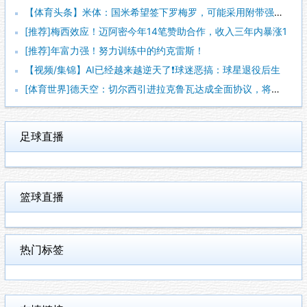
【体育头条】米体：国米希望签下罗梅罗，可能采用附带强制买断条
[推荐]梅西效应！迈阿密今年14笔赞助合作，收入三年内暴涨1
[推荐]年富力强！努力训练中的约克雷斯！
【视频/集锦】AI已经越来越逆天了❗️球迷恶搞：球星退役后生
[体育世界]德天空：切尔西引进拉克鲁瓦达成全面协议，将签约至
足球直播
篮球直播
热门标签