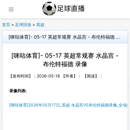
展开菜单
首页
>
足球回放
>
英超
[咪咕体育]- 05-17 英超常规赛 水晶宫 - 布伦特福德 录像
[咪咕体育]- 05-17 英超常规赛 水晶宫 -
布伦特福德 录像
【发布时间】：2026-05-18 【作者】： 【阅读】：
录像列表:
[咪咕体育]2026年05月17日_英超 水晶宫VS布伦特福德录像_全