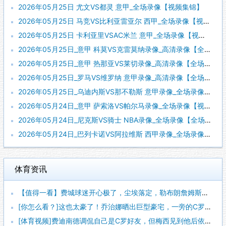
2026年05月25日 尤文VS都灵 意甲_全场录像【视频集锦】
2026年05月25日 马竞VS比利亚雷亚尔 西甲_全场录像【视频集锦】
2026年05月25日 卡利亚里VSAC米兰 意甲_全场录像【视频集锦】
2026年05月25日_意甲 科莫VS克雷莫纳录像_高清录像【全场回放】
2026年05月25日_意甲 热那亚VS莱切录像_高清录像【全场回放】
2026年05月25日_罗马VS维罗纳 意甲录像_高清录像【全场回放】
2026年05月25日_乌迪内斯VS那不勒斯 意甲录像_全场录像【视频集锦】
2026年05月24日_意甲 萨索洛VS帕尔马录像_全场录像【视频集锦】
2026年05月24日_尼克斯VS骑士 NBA录像_全场录像【全场回放】
2026年05月24日_巴列卡诺VS阿拉维斯 西甲录像_全场录像【视频集锦】
体育资讯
【值得一看】费城球迷开心极了，尘埃落定，勒布朗詹姆斯加盟费城
[你怎么看？]这也太豪了！乔治娜晒出巨型豪宅，一旁的C罗肌肉
[体育视频]费迪南德调侃自己是C罗好友，但梅西见到他后依然热