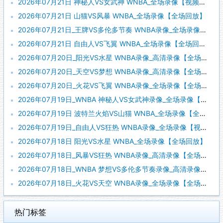
2026年07月21日 神秘人VS女武神 WNBA_全场录像【视频集锦】
2026年07月21日 山猫VS风暴 WNBA_全场录像【全场回放】
2026年07月21日_王牌VS多伦多节奏 WNBA录像_全场录像【全场回放】
2026年07月21日 自由人VS飞翼 WNBA_全场录像【全场回放】
2026年07月20日_阳光VS水星 WNBA录像_高清录像【全场回放】
2026年07月20日_天空VS梦想 WNBA录像_高清录像【全场回放】
2026年07月20日_火花VS飞翼 WNBA录像_全场录像【全场回放】
2026年07月19日_WNBA 神秘人VS女武神录像_全场录像【视频集锦】
2026年07月19日 波特兰火焰VS山猫 WNBA_全场录像【全场回放】
2026年07月19日_自由人VS狂热 WNBA录像_全场录像【视频集锦】
2026年07月18日 阳光VS水星 WNBA_全场录像【全场回放】
2026年07月18日_风暴VS狂热 WNBA录像_高清录像【全场回放】
2026年07月18日_WNBA 梦想VS多伦多节奏录像_高清录像【全场回放】
2026年07月18日_火花VS天空 WNBA录像_全场录像【全场回放】
热门标签