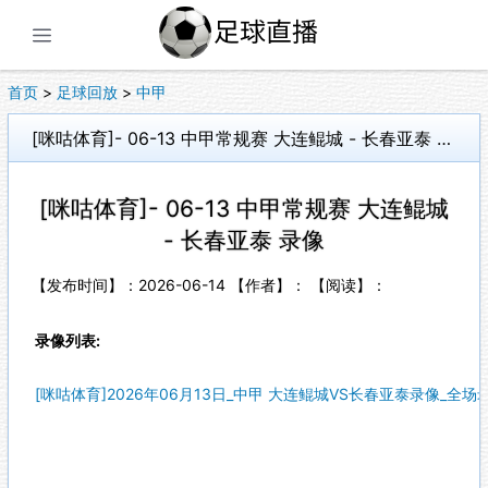
展开菜单
首页
>
足球回放
>
中甲
[咪咕体育]- 06-13 中甲常规赛 大连鲲城 - 长春亚泰 录像
[咪咕体育]- 06-13 中甲常规赛 大连鲲城
- 长春亚泰 录像
【发布时间】：2026-06-14 【作者】： 【阅读】：
录像列表:
[咪咕体育]2026年06月13日_中甲 大连鲲城VS长春亚泰录像_全