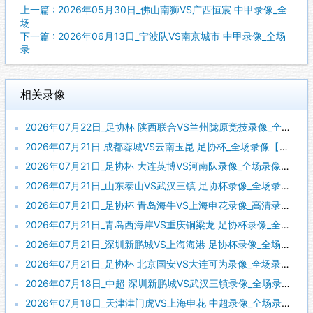
上一篇 : 2026年05月30日_佛山南狮VS广西恒宸 中甲录像_全
场
下一篇 : 2026年06月13日_宁波队VS南京城市 中甲录像_全场
录
相关录像
2026年07月22日_足协杯 陕西联合VS兰州陇原竞技录像_全场录像【全场回放】
2026年07月21日 成都蓉城VS云南玉昆 足协杯_全场录像【视频集锦】
2026年07月21日_足协杯 大连英博VS河南队录像_全场录像【全场回放】
2026年07月21日_山东泰山VS武汉三镇 足协杯录像_全场录像【全场回放】
2026年07月21日_足协杯 青岛海牛VS上海申花录像_高清录像【全场回放】
2026年07月21日_青岛西海岸VS重庆铜梁龙 足协杯录像_全场录像【高清回放】
2026年07月21日_深圳新鹏城VS上海海港 足协杯录像_全场录像【高清回放】
2026年07月21日_足协杯 北京国安VS大连可为录像_全场录像【全场回放】
2026年07月18日_中超 深圳新鹏城VS武汉三镇录像_全场录像【全场回放】
2026年07月18日_天津津门虎VS上海申花 中超录像_全场录像【视频集锦】