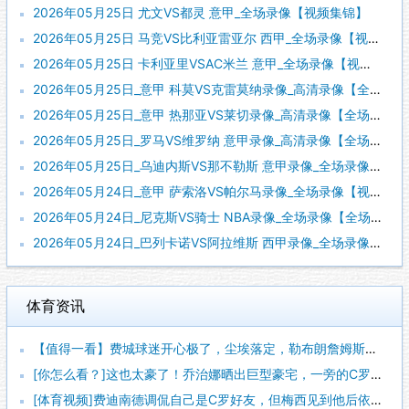
2026年05月25日 尤文VS都灵 意甲_全场录像【视频集锦】
2026年05月25日 马竞VS比利亚雷亚尔 西甲_全场录像【视频集锦】
2026年05月25日 卡利亚里VSAC米兰 意甲_全场录像【视频集锦】
2026年05月25日_意甲 科莫VS克雷莫纳录像_高清录像【全场回放】
2026年05月25日_意甲 热那亚VS莱切录像_高清录像【全场回放】
2026年05月25日_罗马VS维罗纳 意甲录像_高清录像【全场回放】
2026年05月25日_乌迪内斯VS那不勒斯 意甲录像_全场录像【视频集锦】
2026年05月24日_意甲 萨索洛VS帕尔马录像_全场录像【视频集锦】
2026年05月24日_尼克斯VS骑士 NBA录像_全场录像【全场回放】
2026年05月24日_巴列卡诺VS阿拉维斯 西甲录像_全场录像【视频集锦】
体育资讯
【值得一看】费城球迷开心极了，尘埃落定，勒布朗詹姆斯加盟费城
[你怎么看？]这也太豪了！乔治娜晒出巨型豪宅，一旁的C罗肌肉
[体育视频]费迪南德调侃自己是C罗好友，但梅西见到他后依然热