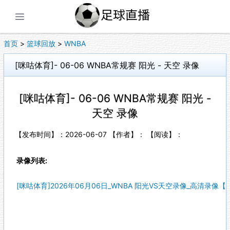
展开菜单
首页
>
篮球回放
>
WNBA
[咪咕体育]- 06-06 WNBA常规赛 阳光 - 天空 录像
[咪咕体育]- 06-06 WNBA常规赛 阳光 -
天空 录像
【发布时间】：2026-06-07 【作者】： 【阅读】：
录像列表:
[咪咕体育]2026年06月06日_WNBA 阳光VS天空录像_高清录像