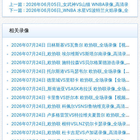
上一篇 : 2026年06月05日_女武神VS山猫 WNBA录像_高清录
下一篇 : 2026年06月06日_WNBA 水星VS波特兰火焰录像_全
相关录像
2026年07月24日 日林斯基VS瓦鲁尔 欧协联_全场录像【视频集锦】
2026年07月24日_欧协联 埃尔维斯VS斯塔尔南录像_高清录像【全场回放】
2026年07月24日_欧协联 施特拉森VS贝尔格莱德游击录像_全场录像【视频集锦】
2026年07月24日 托尔斯港VS马瑟韦尔 欧协联_全场录像【视频集锦】
2026年07月24日 德里城VS里耶卡 欧协联_全场录像【全场回放】
2026年07月24日_斯肯迪亚VSASK布拉沃 欧协联录像_全场录像【高清回放】
2026年07月24日 卡里鲁VS舒尔本 欧协联_全场录像【视频集锦】
2026年07月24日_欧协联 科佩尔VSNSI鲁纳维克录像_高清录像【全场回放】
2026年07月24日 卢多格雷茨VS特拉维夫夏普尔 欧协联_全场录像【视频集锦】
2026年07月24日_欧协联 根特VSLNZ切尔卡瑟录像_全场录像【视频集锦】
2026年07月24日_欧协联 杜卡吉尼VS卢加诺录像_高清录像【全场回放】