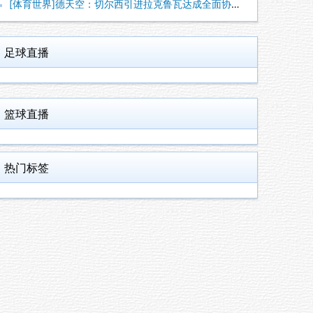
[体育世界]德天空：切尔西引进拉克鲁瓦达成全面协议，将签约至
足球直播
篮球直播
热门标签