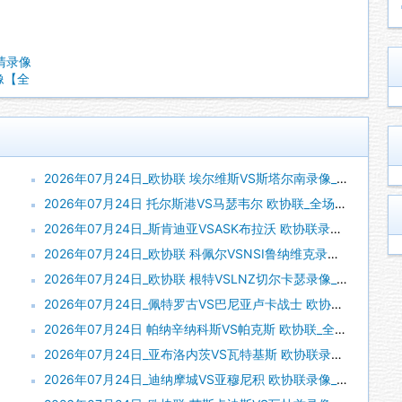
高清录像
录像【全
2026年07月24日_欧协联 埃尔维斯VS斯塔尔南录像_高清录像【全场回放】
2026年07月24日 托尔斯港VS马瑟韦尔 欧协联_全场录像【视频集锦】
2026年07月24日_斯肯迪亚VSASK布拉沃 欧协联录像_全场录像【高清回放】
2026年07月24日_欧协联 科佩尔VSNSI鲁纳维克录像_高清录像【全场回放】
2026年07月24日_欧协联 根特VSLNZ切尔卡瑟录像_全场录像【视频集锦】
2026年07月24日_佩特罗古VS巴尼亚卢卡战士 欧协联录像_高清录像【全场回放】
2026年07月24日 帕纳辛纳科斯VS帕克斯 欧协联_全场录像【全场回放】
2026年07月24日_亚布洛内茨VS瓦特基斯 欧协联录像_全场录像【视频集锦】
2026年07月24日_迪纳摩城VS亚穆尼积 欧协联录像_全场录像【视频集锦】