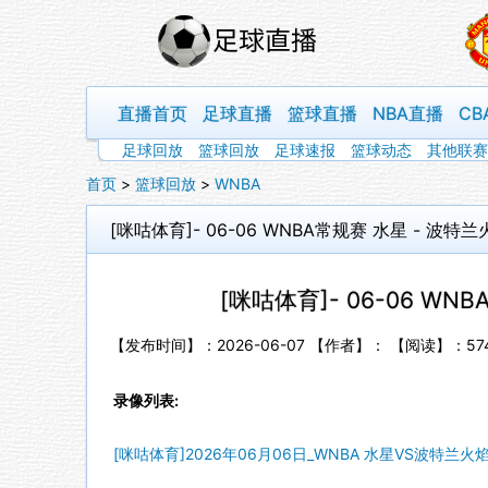
直播首页
足球直播
篮球直播
NBA直播
CB
足球回放
篮球回放
足球速报
篮球动态
其他联赛
首页
>
篮球回放
>
WNBA
[咪咕体育]- 06-06 WNBA常规赛 水星 - 波特
[咪咕体育]- 06-06 WN
【发布时间】：2026-06-07 【作者】： 【阅读】：
57
录像列表:
[咪咕体育]2026年06月06日_WNBA 水星VS波特