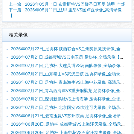
上一篇 : 2026年05月11日 布雷斯特VS巴黎圣日耳曼 法甲_全场
下一篇 : 2026年05月11日_法甲 里昂VS图卢兹录像_高清录像
【
相关录像
2026年07月22日_足协杯 陕西联合VS兰州陇原竞技录像_全场录像【全场回放】
2026年07月21日 成都蓉城VS云南玉昆 足协杯_全场录像【视频集锦】
2026年07月21日_足协杯 大连英博VS河南队录像_全场录像【全场回放】
2026年07月21日_山东泰山VS武汉三镇 足协杯录像_全场录像【全场回放】
2026年07月21日_足协杯 青岛海牛VS上海申花录像_高清录像【全场回放】
2026年07月21日_青岛西海岸VS重庆铜梁龙 足协杯录像_全场录像【高清回放】
2026年07月21日_深圳新鹏城VS上海海港 足协杯录像_全场录像【高清回放】
2026年07月21日_足协杯 北京国安VS大连可为录像_全场录像【全场回放】
2026年06月21日_云南玉昆VS苏州东吴 足协杯录像_全场录像【视频集锦】
2026年06月20日_足协杯 成都蓉城VS上海泽天录像_全场录像【视频集锦】
2026年06月20日_足协杯 上海申花VS石家庄功夫录像_全场录像【全场回放】