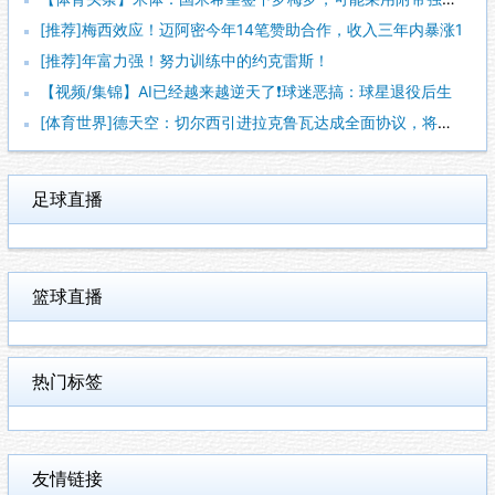
[推荐]梅西效应！迈阿密今年14笔赞助合作，收入三年内暴涨1
[推荐]年富力强！努力训练中的约克雷斯！
【视频/集锦】AI已经越来越逆天了❗️球迷恶搞：球星退役后生
[体育世界]德天空：切尔西引进拉克鲁瓦达成全面协议，将签约至
足球直播
篮球直播
热门标签
友情链接