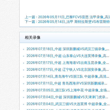
上一篇 : 2026年05月11日_巴黎FCVS雷恩 法甲录像_
下一篇 : 2026年05月14日_法甲 斯特拉斯堡VS布雷斯
相关录像
2026年07月18日_中超 深圳新鹏城VS武汉三镇录像_全场录像【全场回放】
2026年07月18日_中超 山东泰山VS大连英博录像_高清录像【全场回放】
2026年07月17日_中超 上海海港VS云南玉昆录像_全场录像【高清回放】
2026年07月17日_中超 辽宁铁人VS北京国安录像_高清录像【全场回放】
2026年07月14日_青岛海牛VS浙江队 中超录像_高清录像【全场回放】
2026年07月11日_中超 青岛西海岸VS深圳新鹏城录像_全场录像【视频集锦】
2026年07月05日_浙江队VS上海申花 中超录像_全场录像【全场回放】
2026年07月04日_中超 深圳新鹏城VS天津津门虎录像_全场录像【视频集锦】
2026年07月04日_武汉三镇VS大连英博 中超录像_全场录像【高清回放】