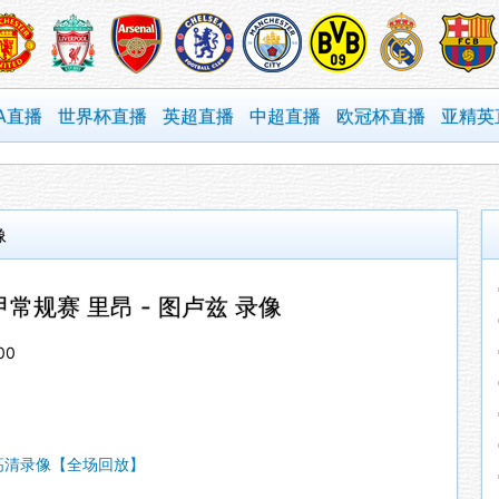
A直播
世界杯直播
英超直播
中超直播
欧冠杯直播
亚精英
像
法甲常规赛 里昂 - 图卢兹 录像
00
像_高清录像【全场回放】