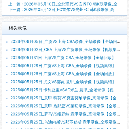
上一篇 : 2026年05月10日_全北现代VS安养FC 韩K联录像_全
下一篇 : 2026年05月12日_FC首尔VS光州FC 韩K联录像_高
相关录像
2026年06月05日_广厦VS上海 CBA录像_全场录像【全场回放】
2026年06月02日_CBA 上海VS广厦录像_全场录像【视频集锦】
2026年05月31日 上海VS广厦 CBA_全场录像【全场回放】
2026年05月28日 广厦VS上海 CBA_全场录像【视频集锦】
2026年05月26日 广厦VS上海 CBA_全场录像【全场回放】
2026年05月25日 尤文VS都灵 意甲_全场录像【视频集锦】
2026年05月25日 卡利亚里VSAC米兰 意甲_全场录像【视频集锦】
2026年05月25日_意甲 科莫VS克雷莫纳录像_高清录像【全场回放】
2026年05月25日_意甲 热那亚VS莱切录像_高清录像【全场回放】
2026年05月25日_罗马VS维罗纳 意甲录像_高清录像【全场回放】
2026年05月25日_乌迪内斯VS那不勒斯 意甲录像_全场录像【视频集锦】