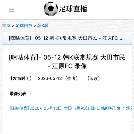
展开菜单
首页
>
足球回放
>
韩K联
[咪咕体育]- 05-12 韩K联常规赛 大田市民 - 江原FC 录像
[咪咕体育]- 05-12 韩K联常规赛 大田市民
- 江原FC 录像
【发布时间】：2026-05-13 【作者】： 【阅读】：
录像列表:
[咪咕体育]2026年05月12日_大田市民VS江原FC 韩K联录像_全