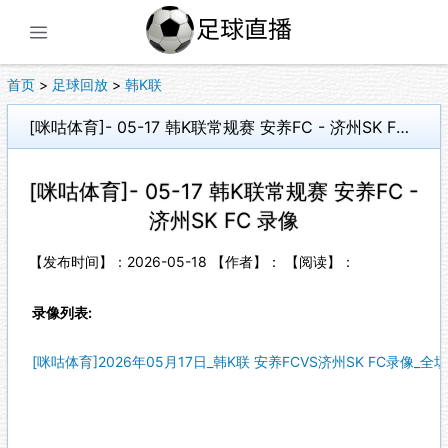
展开菜单
首页
>
足球回放
>
韩K联
[咪咕体育]- 05-17 韩K联常规赛 安养FC - 济州SK FC 录像
[咪咕体育]- 05-17 韩K联常规赛 安养FC -
济州SK FC 录像
【发布时间】：2026-05-18 【作者】： 【阅读】：
录像列表:
[咪咕体育]2026年05月17日_韩K联 安养FCVS济州SK FC录像