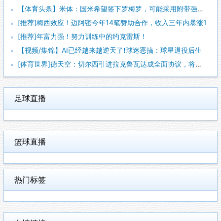
【体育头条】米体：国米希望签下罗梅罗，可能采用附带强制买断条
[推荐]梅西效应！迈阿密今年14笔赞助合作，收入三年内暴涨1
[推荐]年富力强！努力训练中的约克雷斯！
【视频/集锦】AI已经越来越逆天了❗️球迷恶搞：球星退役后生
[体育世界]德天空：切尔西引进拉克鲁瓦达成全面协议，将签约至
足球直播
篮球直播
热门标签