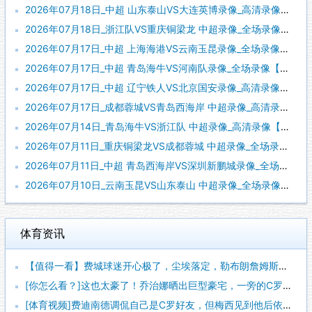
2026年07月18日_中超 山东泰山VS大连英博录像_高清录像【全场回放】
2026年07月18日_浙江队VS重庆铜梁龙 中超录像_全场录像【视频集锦】
2026年07月17日_中超 上海海港VS云南玉昆录像_全场录像【高清回放】
2026年07月17日_中超 青岛海牛VS河南队录像_全场录像【视频集锦】
2026年07月17日_中超 辽宁铁人VS北京国安录像_高清录像【全场回放】
2026年07月17日_成都蓉城VS青岛西海岸 中超录像_高清录像【全场回放】
2026年07月14日_青岛海牛VS浙江队 中超录像_高清录像【全场回放】
2026年07月11日_重庆铜梁龙VS成都蓉城 中超录像_全场录像【高清回放】
2026年07月11日_中超 青岛西海岸VS深圳新鹏城录像_全场录像【视频集锦】
2026年07月10日_云南玉昆VS山东泰山 中超录像_全场录像【全场回放】
体育资讯
【值得一看】费城球迷开心极了，尘埃落定，勒布朗詹姆斯加盟费城
[你怎么看？]这也太豪了！乔治娜晒出巨型豪宅，一旁的C罗肌肉
[体育视频]费迪南德调侃自己是C罗好友，但梅西见到他后依然热