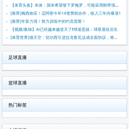
【体育头条】米体：国米希望签下罗梅罗，可能采用附带强制买断条
[推荐]梅西效应！迈阿密今年14笔赞助合作，收入三年内暴涨1
[推荐]年富力强！努力训练中的约克雷斯！
【视频/集锦】AI已经越来越逆天了❗️球迷恶搞：球星退役后生
[体育世界]德天空：切尔西引进拉克鲁瓦达成全面协议，将签约至
足球直播
篮球直播
热门标签