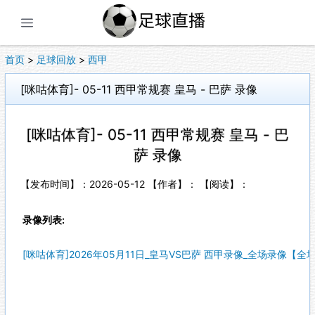
展开菜单
首页
>
足球回放
>
西甲
[咪咕体育]- 05-11 西甲常规赛 皇马 - 巴萨 录像
[咪咕体育]- 05-11 西甲常规赛 皇马 - 巴
萨 录像
【发布时间】：2026-05-12 【作者】： 【阅读】：
录像列表:
[咪咕体育]2026年05月11日_皇马VS巴萨 西甲录像_全场录像【全