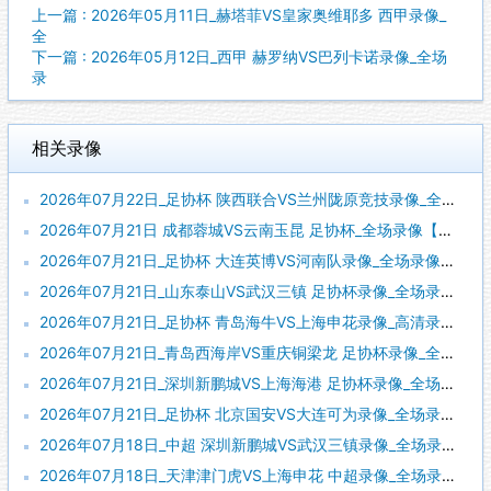
上一篇 : 2026年05月11日_赫塔菲VS皇家奥维耶多 西甲录像_
全
下一篇 : 2026年05月12日_西甲 赫罗纳VS巴列卡诺录像_全场
录
相关录像
2026年07月22日_足协杯 陕西联合VS兰州陇原竞技录像_全场录像【全场回放】
2026年07月21日 成都蓉城VS云南玉昆 足协杯_全场录像【视频集锦】
2026年07月21日_足协杯 大连英博VS河南队录像_全场录像【全场回放】
2026年07月21日_山东泰山VS武汉三镇 足协杯录像_全场录像【全场回放】
2026年07月21日_足协杯 青岛海牛VS上海申花录像_高清录像【全场回放】
2026年07月21日_青岛西海岸VS重庆铜梁龙 足协杯录像_全场录像【高清回放】
2026年07月21日_深圳新鹏城VS上海海港 足协杯录像_全场录像【高清回放】
2026年07月21日_足协杯 北京国安VS大连可为录像_全场录像【全场回放】
2026年07月18日_中超 深圳新鹏城VS武汉三镇录像_全场录像【全场回放】
2026年07月18日_天津津门虎VS上海申花 中超录像_全场录像【视频集锦】