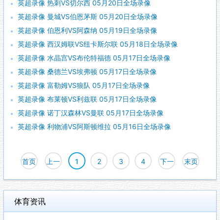
英超录像 热刺VS切尔西 05月20日全场录像
英超录像 曼城VS伯恩茅斯 05月20日全场录像
英超录像 伯恩利VS阿森纳 05月19日全场录像
英超录像 西汉姆联VS纽卡斯尔联 05月18日全场录像
英超录像 水晶宫VS布伦特福德 05月17日全场录像
英超录像 桑德兰VS埃弗顿 05月17日全场录像
英超录像 富勒姆VS狼队 05月17日全场录像
英超录像 布莱顿VS利兹联 05月17日全场录像
英超录像 诺丁汉森林VS曼联 05月17日全场录像
英超录像 利物浦VS阿斯顿维拉 05月16日全场录像
首页
上一
1
2
3
4
下一
末页
页
页
体育资讯