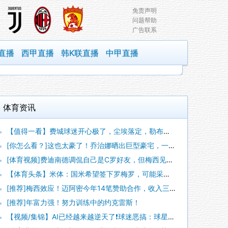
免责声明
问题帮助
广告联系
直播
西甲直播
韩K联直播
中甲直播
体育资讯
【值得一看】费城球迷开心极了，尘埃落定，勒布朗詹姆斯加盟费城
[你怎么看？]这也太豪了！乔治娜晒出巨型豪宅，一旁的C罗肌肉
[体育视频]费迪南德调侃自己是C罗好友，但梅西见到他后依然热
【体育头条】米体：国米希望签下罗梅罗，可能采用附带强制买断条
[推荐]梅西效应！迈阿密今年14笔赞助合作，收入三年内暴涨1
[推荐]年富力强！努力训练中的约克雷斯！
【视频/集锦】AI已经越来越逆天了❗️球迷恶搞：球星退役后生