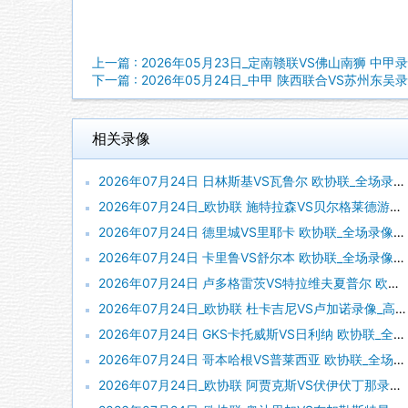
上一篇 : 2026年05月23日_定南赣联VS佛山南狮 中甲
下一篇 : 2026年05月24日_中甲 陕西联合VS苏州东吴
相关录像
2026年07月24日 日林斯基VS瓦鲁尔 欧协联_全场录像【视频集锦】
2026年07月24日_欧协联 施特拉森VS贝尔格莱德游击录像_全场录像【视频集锦】
2026年07月24日 德里城VS里耶卡 欧协联_全场录像【全场回放】
2026年07月24日 卡里鲁VS舒尔本 欧协联_全场录像【视频集锦】
2026年07月24日 卢多格雷茨VS特拉维夫夏普尔 欧协联_全场录像【视频集锦】
2026年07月24日_欧协联 杜卡吉尼VS卢加诺录像_高清录像【全场回放】
2026年07月24日 GKS卡托威斯VS日利纳 欧协联_全场录像【视频集锦】
2026年07月24日 哥本哈根VS普莱西亚 欧协联_全场录像【全场回放】
2026年07月24日_欧协联 阿贾克斯VS伏伊伏丁那录像_全场录像【高清回放】