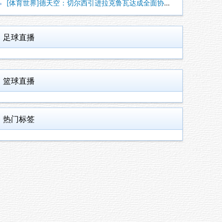
[体育世界]德天空：切尔西引进拉克鲁瓦达成全面协议，将签约至
足球直播
篮球直播
热门标签