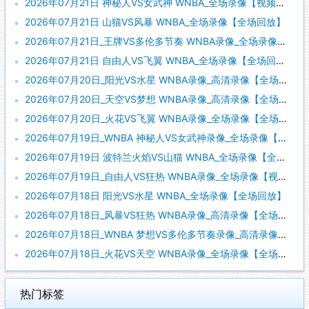
2026年07月21日 神秘人VS女武神 WNBA_全场录像【视频集锦】
2026年07月21日 山猫VS风暴 WNBA_全场录像【全场回放】
2026年07月21日_王牌VS多伦多节奏 WNBA录像_全场录像【全场回放】
2026年07月21日 自由人VS飞翼 WNBA_全场录像【全场回放】
2026年07月20日_阳光VS水星 WNBA录像_高清录像【全场回放】
2026年07月20日_天空VS梦想 WNBA录像_高清录像【全场回放】
2026年07月20日_火花VS飞翼 WNBA录像_全场录像【全场回放】
2026年07月19日_WNBA 神秘人VS女武神录像_全场录像【视频集锦】
2026年07月19日 波特兰火焰VS山猫 WNBA_全场录像【全场回放】
2026年07月19日_自由人VS狂热 WNBA录像_全场录像【视频集锦】
2026年07月18日 阳光VS水星 WNBA_全场录像【全场回放】
2026年07月18日_风暴VS狂热 WNBA录像_高清录像【全场回放】
2026年07月18日_WNBA 梦想VS多伦多节奏录像_高清录像【全场回放】
2026年07月18日_火花VS天空 WNBA录像_全场录像【全场回放】
热门标签