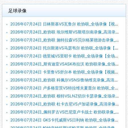
足球录像
2026年07月24日 日林斯基VS瓦鲁尔 欧协联_全场录像【视频集锦】
2026年07月24日_欧协联 埃尔维斯VS斯塔尔南录像_高清录像【全场回放】
2026年07月24日_欧协联 施特拉森VS贝尔格莱德游击录像_全场录像【视频集锦】
2026年07月24日 托尔斯港VS马瑟韦尔 欧协联_全场录像【视频集锦】
2026年07月24日 德里城VS里耶卡 欧协联_全场录像【全场回放】
2026年07月24日_斯肯迪亚VSASK布拉沃 欧协联录像_全场录像【高清回放】
2026年07月24日 卡里鲁VS舒尔本 欧协联_全场录像【视频集锦】
2026年07月24日_欧协联 科佩尔VSNSI鲁纳维克录像_高清录像【全场回放】
2026年07月24日 卢多格雷茨VS特拉维夫夏普尔 欧协联_全场录像【视频集锦】
2026年07月24日_欧协联 根特VSLNZ切尔卡瑟录像_全场录像【视频集锦】
2026年07月24日_欧协联 杜卡吉尼VS卢加诺录像_高清录像【全场回放】
2026年07月24日_佩特罗古VS巴尼亚卢卡战士 欧协联录像_高清录像【全场回放】
2026年07月24日 GKS卡托威斯VS日利纳 欧协联_全场录像【视频集锦】
2026年07月24日 帕纳辛纳科斯VS帕克斯 欧协联_全场录像【全场回放】