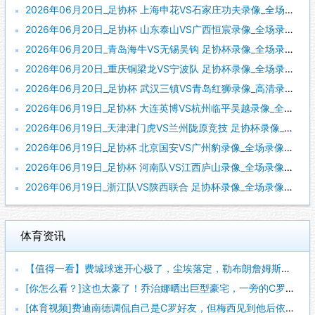
2026年06月20日_足协杯 上海申花VS石家庄功夫录像_全场录像【全场回放】
2026年06月20日_足协杯 山东泰山VS广西恒宸录像_全场录像【全场回放】
2026年06月20日_青岛海牛VS无锡吴钩 足协杯录像_全场录像【视频集锦】
2026年06月20日_重庆铜梁龙VS宁波队 足协杯录像_全场录像【高清回放】
2026年06月20日_足协杯 武汉三镇VS青岛红狮录像_高清录像【全场回放】
2026年06月19日_足协杯 大连英博VS杭州临平吴越录像_全场录像【全场回放】
2026年06月19日_天津津门虎VS兰州陇原竞技 足协杯录像_全场录像【视频集锦】
2026年06月19日_足协杯 北京国安VS广州豹录像_全场录像【全场回放】
2026年06月19日_足协杯 河南队VS江西庐山录像_全场录像【全场回放】
2026年06月19日_浙江队VS陕西联合 足协杯录像_全场录像【高清回放】
体育资讯
【值得一看】费城球迷开心极了，尘埃落定，勒布朗詹姆斯加盟费城
[你怎么看？]这也太豪了！乔治娜晒出巨型豪宅，一旁的C罗肌肉
[体育视频]费迪南德调侃自己是C罗好友，但梅西见到他后依然热