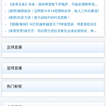
【体育头条】米体：国米希望签下罗梅罗，可能采用附带强制买断条
[推荐]梅西效应！迈阿密今年14笔赞助合作，收入三年内暴涨1
[推荐]年富力强！努力训练中的约克雷斯！
【视频/集锦】AI已经越来越逆天了❗️球迷恶搞：球星退役后生
[体育世界]德天空：切尔西引进拉克鲁瓦达成全面协议，将签约至
足球直播
篮球直播
热门标签