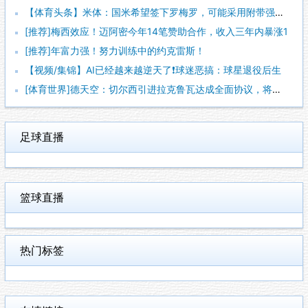
【体育头条】米体：国米希望签下罗梅罗，可能采用附带强制买断条
[推荐]梅西效应！迈阿密今年14笔赞助合作，收入三年内暴涨1
[推荐]年富力强！努力训练中的约克雷斯！
【视频/集锦】AI已经越来越逆天了❗️球迷恶搞：球星退役后生
[体育世界]德天空：切尔西引进拉克鲁瓦达成全面协议，将签约至
足球直播
篮球直播
热门标签