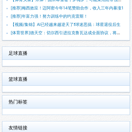
[推荐]梅西效应！迈阿密今年14笔赞助合作，收入三年内暴涨1
[推荐]年富力强！努力训练中的约克雷斯！
【视频/集锦】AI已经越来越逆天了❗️球迷恶搞：球星退役后生
[体育世界]德天空：切尔西引进拉克鲁瓦达成全面协议，将签约至
足球直播
篮球直播
热门标签
友情链接