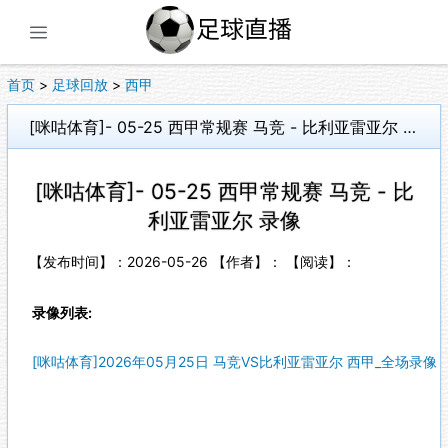
展开菜单
首页
>
足球回放
>
西甲
[咪咕体育]- 05-25 西甲常规赛 马竞 - 比利亚雷亚尔 录像
[咪咕体育]- 05-25 西甲常规赛 马竞 - 比
利亚雷亚尔 录像
【发布时间】：2026-05-26 【作者】： 【阅读】：
录像列表:
[咪咕体育]2026年05月25日 马竞VS比利亚雷亚尔 西甲_全场录