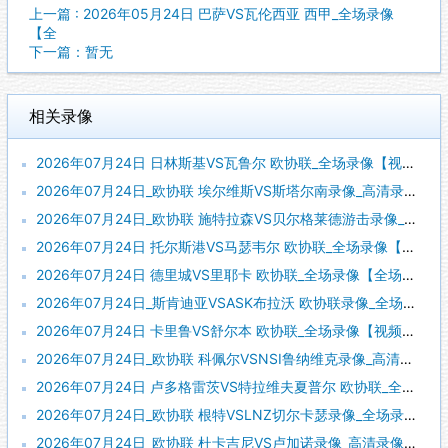
上一篇 : 2026年05月24日 巴萨VS瓦伦西亚 西甲_全场录像
【全
下一篇：暂无
相关录像
2026年07月24日 日林斯基VS瓦鲁尔 欧协联_全场录像【视频集锦】
2026年07月24日_欧协联 埃尔维斯VS斯塔尔南录像_高清录像【全场回放】
2026年07月24日_欧协联 施特拉森VS贝尔格莱德游击录像_全场录像【视频集锦】
2026年07月24日 托尔斯港VS马瑟韦尔 欧协联_全场录像【视频集锦】
2026年07月24日 德里城VS里耶卡 欧协联_全场录像【全场回放】
2026年07月24日_斯肯迪亚VSASK布拉沃 欧协联录像_全场录像【高清回放】
2026年07月24日 卡里鲁VS舒尔本 欧协联_全场录像【视频集锦】
2026年07月24日_欧协联 科佩尔VSNSI鲁纳维克录像_高清录像【全场回放】
2026年07月24日 卢多格雷茨VS特拉维夫夏普尔 欧协联_全场录像【视频集锦】
2026年07月24日_欧协联 根特VSLNZ切尔卡瑟录像_全场录像【视频集锦】
2026年07月24日_欧协联 杜卡吉尼VS卢加诺录像_高清录像【全场回放】