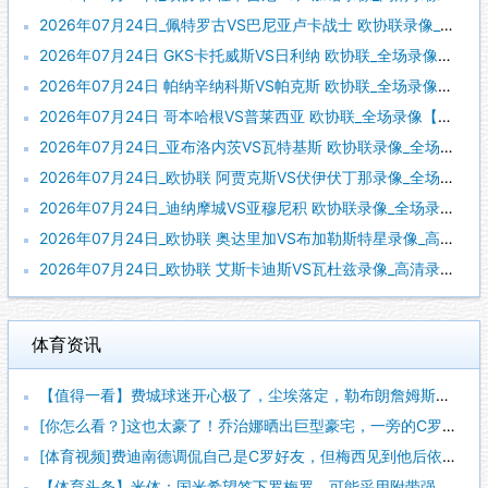
2026年07月24日_佩特罗古VS巴尼亚卢卡战士 欧协联录像_高清录像【全场回放】
2026年07月24日 GKS卡托威斯VS日利纳 欧协联_全场录像【视频集锦】
2026年07月24日 帕纳辛纳科斯VS帕克斯 欧协联_全场录像【全场回放】
2026年07月24日 哥本哈根VS普莱西亚 欧协联_全场录像【全场回放】
2026年07月24日_亚布洛内茨VS瓦特基斯 欧协联录像_全场录像【视频集锦】
2026年07月24日_欧协联 阿贾克斯VS伏伊伏丁那录像_全场录像【高清回放】
2026年07月24日_迪纳摩城VS亚穆尼积 欧协联录像_全场录像【视频集锦】
2026年07月24日_欧协联 奥达里加VS布加勒斯特星录像_高清录像【全场回放】
2026年07月24日_欧协联 艾斯卡迪斯VS瓦杜兹录像_高清录像【全场回放】
体育资讯
【值得一看】费城球迷开心极了，尘埃落定，勒布朗詹姆斯加盟费城
[你怎么看？]这也太豪了！乔治娜晒出巨型豪宅，一旁的C罗肌肉
[体育视频]费迪南德调侃自己是C罗好友，但梅西见到他后依然热
【体育头条】米体：国米希望签下罗梅罗，可能采用附带强制买断条