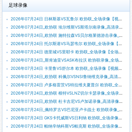
足球录像
2026年07月24日 日林斯基VS瓦鲁尔 欧协联_全场录像【视频集锦】
2026年07月24日_欧协联 埃尔维斯VS斯塔尔南录像_高清录像【全场回放】
2026年07月24日_欧协联 施特拉森VS贝尔格莱德游击录像_全场录像【视频集锦】
2026年07月24日 托尔斯港VS马瑟韦尔 欧协联_全场录像【视频集锦】
2026年07月24日 德里城VS里耶卡 欧协联_全场录像【全场回放】
2026年07月24日_斯肯迪亚VSASK布拉沃 欧协联录像_全场录像【高清回放】
2026年07月24日 卡里鲁VS舒尔本 欧协联_全场录像【视频集锦】
2026年07月24日_欧协联 科佩尔VSNSI鲁纳维克录像_高清录像【全场回放】
2026年07月24日 卢多格雷茨VS特拉维夫夏普尔 欧协联_全场录像【视频集锦】
2026年07月24日_欧协联 根特VSLNZ切尔卡瑟录像_全场录像【视频集锦】
2026年07月24日_欧协联 杜卡吉尼VS卢加诺录像_高清录像【全场回放】
2026年07月24日_佩特罗古VS巴尼亚卢卡战士 欧协联录像_高清录像【全场回放】
2026年07月24日 GKS卡托威斯VS日利纳 欧协联_全场录像【视频集锦】
2026年07月24日 帕纳辛纳科斯VS帕克斯 欧协联_全场录像【全场回放】