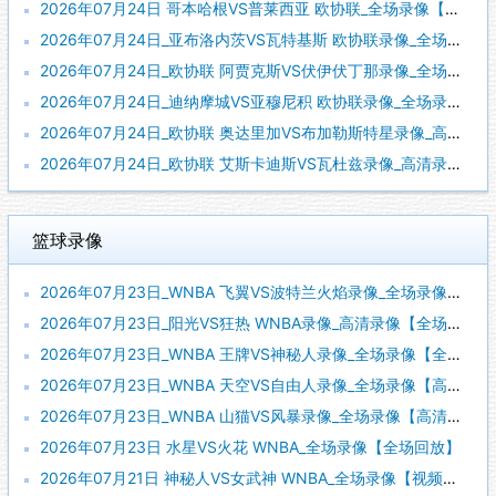
2026年07月24日 哥本哈根VS普莱西亚 欧协联_全场录像【全场回放】
2026年07月24日_亚布洛内茨VS瓦特基斯 欧协联录像_全场录像【视频集锦】
2026年07月24日_欧协联 阿贾克斯VS伏伊伏丁那录像_全场录像【高清回放】
2026年07月24日_迪纳摩城VS亚穆尼积 欧协联录像_全场录像【视频集锦】
2026年07月24日_欧协联 奥达里加VS布加勒斯特星录像_高清录像【全场回放】
2026年07月24日_欧协联 艾斯卡迪斯VS瓦杜兹录像_高清录像【全场回放】
篮球录像
2026年07月23日_WNBA 飞翼VS波特兰火焰录像_全场录像【全场回放】
2026年07月23日_阳光VS狂热 WNBA录像_高清录像【全场回放】
2026年07月23日_WNBA 王牌VS神秘人录像_全场录像【全场回放】
2026年07月23日_WNBA 天空VS自由人录像_全场录像【高清回放】
2026年07月23日_WNBA 山猫VS风暴录像_全场录像【高清回放】
2026年07月23日 水星VS火花 WNBA_全场录像【全场回放】
2026年07月21日 神秘人VS女武神 WNBA_全场录像【视频集锦】