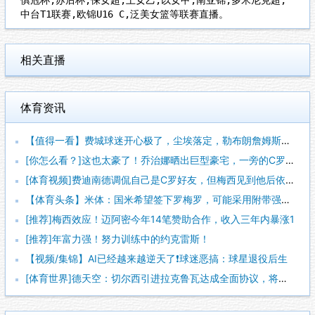
中台T1联赛,欧锦U16 C,泛美女篮等联赛直播。
相关直播
体育资讯
【值得一看】费城球迷开心极了，尘埃落定，勒布朗詹姆斯加盟费城
[你怎么看？]这也太豪了！乔治娜晒出巨型豪宅，一旁的C罗肌肉
[体育视频]费迪南德调侃自己是C罗好友，但梅西见到他后依然热
【体育头条】米体：国米希望签下罗梅罗，可能采用附带强制买断条
[推荐]梅西效应！迈阿密今年14笔赞助合作，收入三年内暴涨1
[推荐]年富力强！努力训练中的约克雷斯！
【视频/集锦】AI已经越来越逆天了❗️球迷恶搞：球星退役后生
[体育世界]德天空：切尔西引进拉克鲁瓦达成全面协议，将签约至