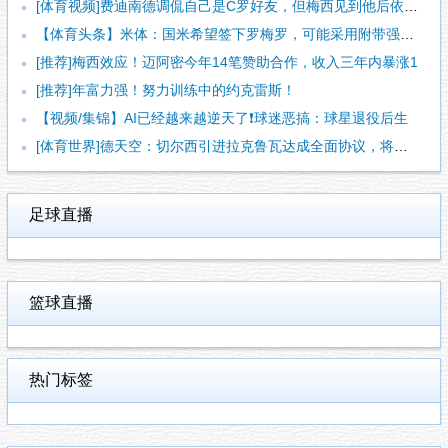
[体育视频]费迪南德调侃自己是C罗好友，但梅西见到他后依然热
【体育头条】米体：国米希望签下罗梅罗，可能采用附带强制买断条
[推荐]梅西效应！迈阿密今年14笔赞助合作，收入三年内暴涨1
[推荐]年富力强！努力训练中的约克雷斯！
【视频/集锦】AI已经越来越逆天了❗️球迷恶搞：球星退役后生
[体育世界]德天空：切尔西引进拉克鲁瓦达成全面协议，将签约至
足球直播
篮球直播
热门标签