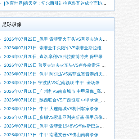
[体育世界]德天空：切尔西引进拉克鲁瓦达成全面协议，将签约至
足球录像
2026年07月22日_保甲 索菲亚火车头VS普罗夫迪夫博特夫录像_全场录像【高清回放】
2026年07月21日_索非亚中央陆军VS索非亚斯拉维亚 保甲录像_全场录像【全场回放】
2026年07月20日_查洛摩利VS弗拉察博特夫 保甲录像_全场录像【高清回放】
2026年07月19日 普罗夫迪夫火车头VS卢多格雷茨 保甲_全场录像【视频集锦】
2026年07月19日_保甲 阿尔达VS索菲亚塞普泰姆夫里录像_全场录像【视频集锦】
2026年07月18日 宁波队VS定南赣联 中甲_全场录像【全场回放】
2026年07月18日_广州豹VS南京城市 中甲录像_高清录像【全场回放】
2026年07月18日_陕西联合VS广西恒宸 中甲录像_全场录像【全场回放】
2026年07月18日_中甲 大连鲲城VS梅州客家录像_全场录像【高清回放】
2026年07月18日_多瑙VS索非亚列夫斯基 保甲录像_全场录像【高清回放】
2026年07月18日_保甲 索菲亚1948VS华纳斯巴达录像_全场录像【视频集锦】
2026年07月17日_中甲 南通支云VS佛山南狮录像_全场录像【视频集锦】