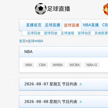
直播首页
足球直播
NBA直播
C
篮球直播
足球回放
篮球回放
足球速报
篮球动态
其他联赛
首页
>
篮球
>
NBA
NBA
NBA
CBA
WNBA
WCBA
NBA-G
2026-08-07
星期五
节目列表
2026-08-08
星期六
节目列表