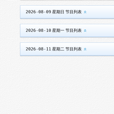
2026-08-09
星期日
节目列表
2026-08-10
星期一
节目列表
2026-08-11
星期二
节目列表