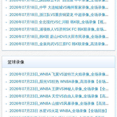
2026年07月18日_中甲 大连鲲城VS梅州客家录像_全场录像【高清回放】
2026年07月18日_浙江队VS重庆铜梁龙 中超录像_全场录像【视频集锦】
2026年07月18日 全北现代VS仁川联 韩K联_全场录像【视频集锦】
2026年07月18日_浦项铁人VS济州SK FC 韩K联录像_全场录像【视频集锦】
2026年07月18日_韩K联 蔚山HDVS大田市民录像_全场录像【全场回放】
2026年07月18日_金泉尚武VS江原FC 韩K联录像_高清录像【全场回放】
篮球录像
2026年07月23日_WNBA 飞翼VS波特兰火焰录像_全场录像【全场回放】
2026年07月23日_阳光VS狂热 WNBA录像_高清录像【全场回放】
2026年07月23日_WNBA 王牌VS神秘人录像_全场录像【全场回放】
2026年07月23日_WNBA 天空VS自由人录像_全场录像【高清回放】
2026年07月23日_WNBA 山猫VS风暴录像_全场录像【高清回放】
2026年07月23日 水星VS火花 WNBA_全场录像【全场回放】