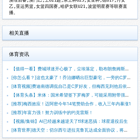
乙,亚运男篮,女篮四国赛,哈萨女联U21,波篮明星赛等联赛直
播。
相关直播
体育资讯
【值得一看】费城球迷开心极了，尘埃落定，勒布朗詹姆斯加盟费城
[你怎么看？]这也太豪了！乔治娜晒出巨型豪宅，一旁的C罗肌肉
[体育视频]费迪南德调侃自己是C罗好友，但梅西见到他后依然热
【体育头条】米体：国米希望签下罗梅罗，可能采用附带强制买断条
[推荐]梅西效应！迈阿密今年14笔赞助合作，收入三年内暴涨1
[推荐]年富力强！努力训练中的约克雷斯！
【视频/集锦】AI已经越来越逆天了❗️球迷恶搞：球星退役后生
[体育世界]德天空：切尔西引进拉克鲁瓦达成全面协议，将签约至