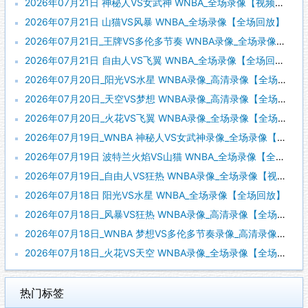
2026年07月21日 神秘人VS女武神 WNBA_全场录像【视频集锦】
2026年07月21日 山猫VS风暴 WNBA_全场录像【全场回放】
2026年07月21日_王牌VS多伦多节奏 WNBA录像_全场录像【全场回放】
2026年07月21日 自由人VS飞翼 WNBA_全场录像【全场回放】
2026年07月20日_阳光VS水星 WNBA录像_高清录像【全场回放】
2026年07月20日_天空VS梦想 WNBA录像_高清录像【全场回放】
2026年07月20日_火花VS飞翼 WNBA录像_全场录像【全场回放】
2026年07月19日_WNBA 神秘人VS女武神录像_全场录像【视频集锦】
2026年07月19日 波特兰火焰VS山猫 WNBA_全场录像【全场回放】
2026年07月19日_自由人VS狂热 WNBA录像_全场录像【视频集锦】
2026年07月18日 阳光VS水星 WNBA_全场录像【全场回放】
2026年07月18日_风暴VS狂热 WNBA录像_高清录像【全场回放】
2026年07月18日_WNBA 梦想VS多伦多节奏录像_高清录像【全场回放】
2026年07月18日_火花VS天空 WNBA录像_全场录像【全场回放】
热门标签