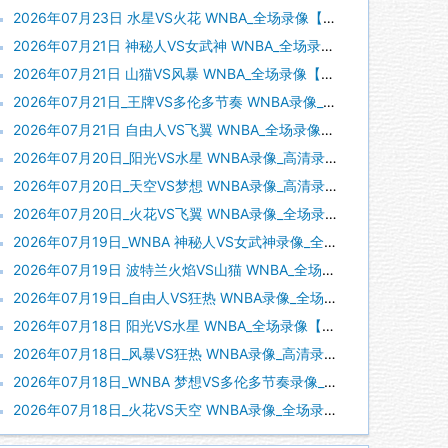
2026年07月23日 水星VS火花 WNBA_全场录像【全场回放】
2026年07月21日 神秘人VS女武神 WNBA_全场录像【视频集锦】
2026年07月21日 山猫VS风暴 WNBA_全场录像【全场回放】
2026年07月21日_王牌VS多伦多节奏 WNBA录像_全场录像【全场回放】
2026年07月21日 自由人VS飞翼 WNBA_全场录像【全场回放】
2026年07月20日_阳光VS水星 WNBA录像_高清录像【全场回放】
2026年07月20日_天空VS梦想 WNBA录像_高清录像【全场回放】
2026年07月20日_火花VS飞翼 WNBA录像_全场录像【全场回放】
2026年07月19日_WNBA 神秘人VS女武神录像_全场录像【视频集锦】
2026年07月19日 波特兰火焰VS山猫 WNBA_全场录像【全场回放】
2026年07月19日_自由人VS狂热 WNBA录像_全场录像【视频集锦】
2026年07月18日 阳光VS水星 WNBA_全场录像【全场回放】
2026年07月18日_风暴VS狂热 WNBA录像_高清录像【全场回放】
2026年07月18日_WNBA 梦想VS多伦多节奏录像_高清录像【全场回放】
2026年07月18日_火花VS天空 WNBA录像_全场录像【全场回放】