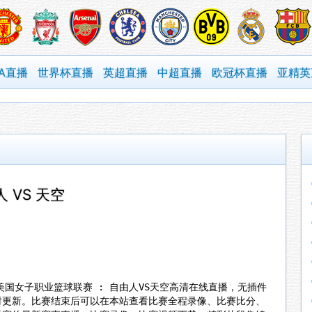
BA直播
世界杯直播
英超直播
中超直播
欧冠杯直播
亚精英
 VS 天空
0分，美国女子职业篮球联赛 : 自由人VS天空高清在线直播，无插件
时更新。比赛结束后可以在本站查看比赛全程录像、比赛比分、