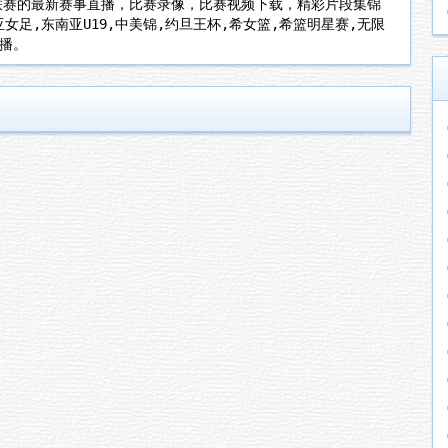
联赛的最新赛事直播，比赛录像，比赛视频下载，精彩片段集锦
亚女足,东南亚U19,中美锦,约旦王杯,希女篮,希篮明星赛,无限
直播。