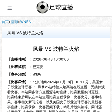
展开菜单
首页
>
篮球
>
WNBA
风暴 VS 波特兰火焰
风暴 VS 波特兰火焰
【直播时间】：
2026-06-18 10:00:00
【比赛状态】：
已完赛
【赛事分类】：
WNBA
【比赛详情】：
北京时间2026年06月18日 10:00分，美国女
子职业篮球联赛 : 风暴VS波特兰火焰高清在线直播，无插件观
看比赛。本站同步官方直播源准时直播，比赛数据实时更新。
比赛结束后可以在本站查看比赛全程录像、比赛比分、赛事结
果、赛事相关新闻报道，以及美国女子职业篮球联赛的最新赛
事直播，比赛录像，比赛视频下载，精彩片段集锦等。同时还
提供意乙,匈地联,西亚运,所罗岛女联,苏丹超,圣马甲,尼金