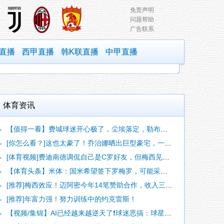
免责声明
问题帮助
广告联系
直播
西甲直播
韩K联直播
中甲直播
体育资讯
【值得一看】费城球迷开心极了，尘埃落定，勒布朗詹姆斯加盟费城
[你怎么看？]这也太豪了！乔治娜晒出巨型豪宅，一旁的C罗肌肉
[体育视频]费迪南德调侃自己是C罗好友，但梅西见到他后依然热
【体育头条】米体：国米希望签下罗梅罗，可能采用附带强制买断条
[推荐]梅西效应！迈阿密今年14笔赞助合作，收入三年内暴涨1
[推荐]年富力强！努力训练中的约克雷斯！
【视频/集锦】AI已经越来越逆天了❗️球迷恶搞：球星退役后生