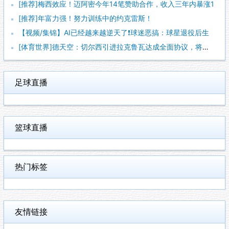
[推荐]梅西效应！迈阿密今年14笔赞助合作，收入三年内暴涨1
[推荐]年富力强！努力训练中的约克雷斯！
【视频/集锦】AI已经越来越逆天了❗️球迷恶搞：球星退役后生
[体育世界]德天空：切尔西引进拉克鲁瓦达成全面协议，将签约至
足球直播
篮球直播
热门标签
友情链接