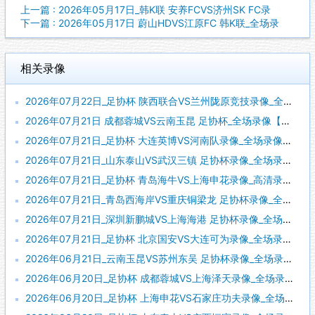
上一篇 : 2026年05月17日_韩K联 安养FCVS济州SK FC录
下一篇 : 2026年05月17日 蔚山HDVS江原FC 韩K联_全场录
相关录像
2026年07月22日_足协杯 陕西联合VS兰州陇原竞技录像_全场录像【全场回放】
2026年07月21日 成都蓉城VS云南玉昆 足协杯_全场录像【视频集锦】
2026年07月21日_足协杯 大连英博VS河南队录像_全场录像【全场回放】
2026年07月21日_山东泰山VS武汉三镇 足协杯录像_全场录像【全场回放】
2026年07月21日_足协杯 青岛海牛VS上海申花录像_高清录像【全场回放】
2026年07月21日_青岛西海岸VS重庆铜梁龙 足协杯录像_全场录像【高清回放】
2026年07月21日_深圳新鹏城VS上海海港 足协杯录像_全场录像【高清回放】
2026年07月21日_足协杯 北京国安VS大连可为录像_全场录像【全场回放】
2026年06月21日_云南玉昆VS苏州东吴 足协杯录像_全场录像【视频集锦】
2026年06月20日_足协杯 成都蓉城VS上海泽天录像_全场录像【视频集锦】
2026年06月20日_足协杯 上海申花VS石家庄功夫录像_全场录像【全场回放】