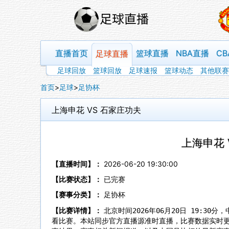
直播首页
篮球直播
NBA直播
C
足球直播
足球回放
篮球回放
足球速报
篮球动态
其他联赛
首页
>
足球
>
足协杯
上海申花 VS 石家庄功夫
上海申花 
【直播时间】：
2026-06-20 19:30:00
【比赛状态】：
已完赛
【赛事分类】：
足协杯
【比赛详情】：
北京时间2026年06月20日 19:3
看比赛。本站同步官方直播源准时直播，比赛数据实时