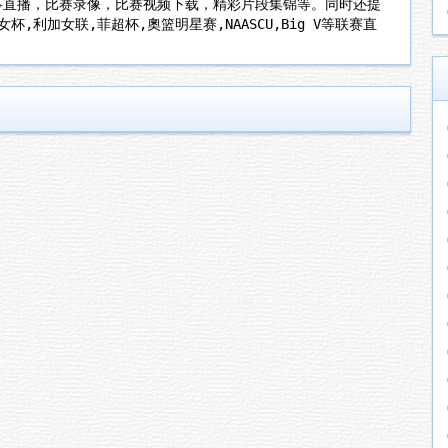
事直播，比赛录像，比赛视频下载，精彩片段集锦等。同时还提
杯,利加女联,菲超杯,奧篮明星赛,NAASCU,Big V等联赛直