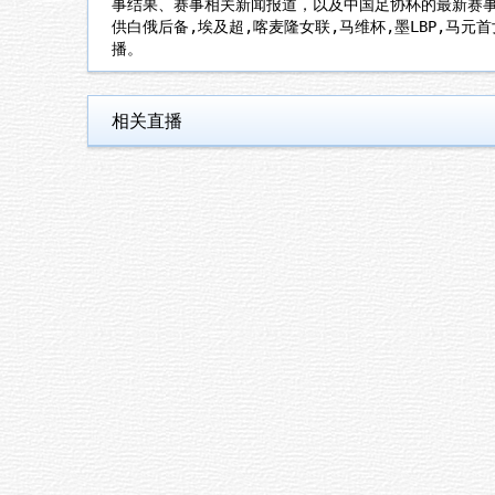
事结果、赛事相关新闻报道，以及中国足协杯的最新赛
供白俄后备,埃及超,喀麦隆女联,马维杯,墨LBP,马元首女
播。
相关直播