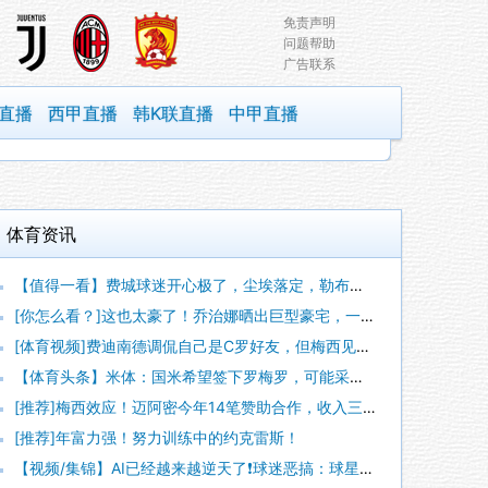
免责声明
问题帮助
广告联系
直播
西甲直播
韩K联直播
中甲直播
体育资讯
【值得一看】费城球迷开心极了，尘埃落定，勒布朗詹姆斯加盟费城
[你怎么看？]这也太豪了！乔治娜晒出巨型豪宅，一旁的C罗肌肉
[体育视频]费迪南德调侃自己是C罗好友，但梅西见到他后依然热
【体育头条】米体：国米希望签下罗梅罗，可能采用附带强制买断条
[推荐]梅西效应！迈阿密今年14笔赞助合作，收入三年内暴涨1
[推荐]年富力强！努力训练中的约克雷斯！
【视频/集锦】AI已经越来越逆天了❗️球迷恶搞：球星退役后生