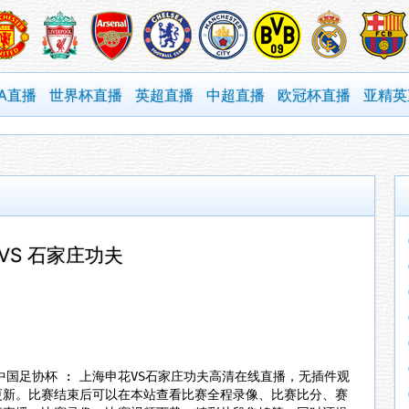
BA直播
世界杯直播
英超直播
中超直播
欧冠杯直播
亚精英
VS 石家庄功夫
0分，中国足协杯 : 上海申花VS石家庄功夫高清在线直播，无插件观
更新。比赛结束后可以在本站查看比赛全程录像、比赛比分、赛