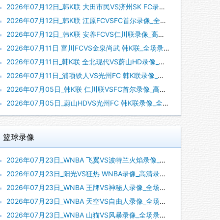
2026年07月12日_韩K联 大田市民VS济州SK FC录像_全场录像【全场回放】
2026年07月12日_韩K联 江原FCVSFC首尔录像_全场录像【高清回放】
2026年07月12日_韩K联 安养FCVS仁川联录像_高清录像【全场回放】
2026年07月11日 富川FCVS金泉尚武 韩K联_全场录像【视频集锦】
2026年07月11日_韩K联 全北现代VS蔚山HD录像_高清录像【全场回放】
2026年07月11日_浦项铁人VS光州FC 韩K联录像_高清录像【全场回放】
2026年07月05日_韩K联 仁川联VSFC首尔录像_高清录像【全场回放】
2026年07月05日_蔚山HDVS光州FC 韩K联录像_全场录像【高清回放】
篮球录像
2026年07月23日_WNBA 飞翼VS波特兰火焰录像_全场录像【全场回放】
2026年07月23日_阳光VS狂热 WNBA录像_高清录像【全场回放】
2026年07月23日_WNBA 王牌VS神秘人录像_全场录像【全场回放】
2026年07月23日_WNBA 天空VS自由人录像_全场录像【高清回放】
2026年07月23日_WNBA 山猫VS风暴录像_全场录像【高清回放】