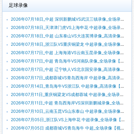
足球录像
2026年07月18日_中超 深圳新鹏城VS武汉三镇录像_全场录像【全场回放】
2026年07月18日_天津津门虎VS上海申花 中超录像_全场录像【视频集锦】
2026年07月18日_中超 山东泰山VS大连英博录像_高清录像【全场回放】
2026年07月18日_浙江队VS重庆铜梁龙 中超录像_全场录像【视频集锦】
2026年07月17日_中超 上海海港VS云南玉昆录像_全场录像【高清回放】
2026年07月17日_中超 青岛海牛VS河南队录像_全场录像【视频集锦】
2026年07月17日_中超 辽宁铁人VS北京国安录像_高清录像【全场回放】
2026年07月17日_成都蓉城VS青岛西海岸 中超录像_高清录像【全场回放】
2026年07月14日_青岛海牛VS浙江队 中超录像_高清录像【全场回放】
2026年07月11日_重庆铜梁龙VS成都蓉城 中超录像_全场录像【高清回放】
2026年07月11日_中超 青岛西海岸VS深圳新鹏城录像_全场录像【视频集锦】
2026年07月10日_云南玉昆VS山东泰山 中超录像_全场录像【全场回放】
2026年07月05日_浙江队VS上海申花 中超录像_全场录像【全场回放】
2026年07月05日 成都蓉城VS青岛海牛 中超_全场录像【视频集锦】