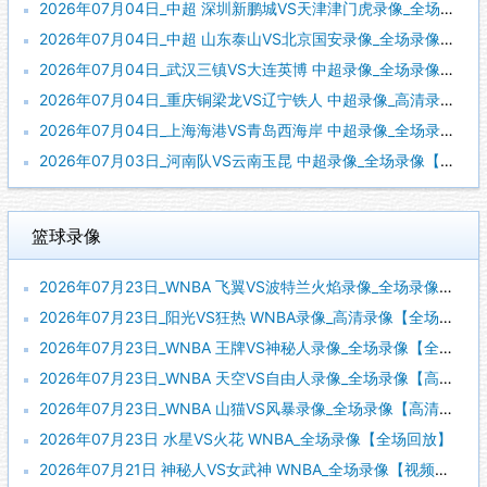
2026年07月04日_中超 深圳新鹏城VS天津津门虎录像_全场录像【视频集锦】
2026年07月04日_中超 山东泰山VS北京国安录像_全场录像【高清回放】
2026年07月04日_武汉三镇VS大连英博 中超录像_全场录像【高清回放】
2026年07月04日_重庆铜梁龙VS辽宁铁人 中超录像_高清录像【全场回放】
2026年07月04日_上海海港VS青岛西海岸 中超录像_全场录像【视频集锦】
2026年07月03日_河南队VS云南玉昆 中超录像_全场录像【全场回放】
篮球录像
2026年07月23日_WNBA 飞翼VS波特兰火焰录像_全场录像【全场回放】
2026年07月23日_阳光VS狂热 WNBA录像_高清录像【全场回放】
2026年07月23日_WNBA 王牌VS神秘人录像_全场录像【全场回放】
2026年07月23日_WNBA 天空VS自由人录像_全场录像【高清回放】
2026年07月23日_WNBA 山猫VS风暴录像_全场录像【高清回放】
2026年07月23日 水星VS火花 WNBA_全场录像【全场回放】
2026年07月21日 神秘人VS女武神 WNBA_全场录像【视频集锦】