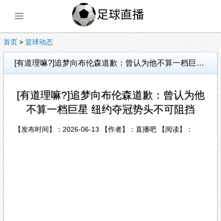
展开菜单
首页
>
篮球动态
[有道理嘛?]追梦向布伦森道歉：曾认为他不算一档巨星 纽约夺冠势头不可阻挡
[有道理嘛?]追梦向布伦森道歉：曾认为他
不算一档巨星 纽约夺冠势头不可阻挡
【发布时间】：2026-06-13 【作者】：直播吧 【阅读】：