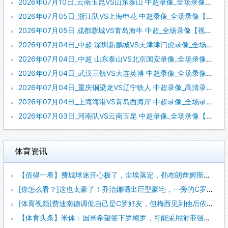
2026年07月10日_云南玉昆VS山东泰山 中超录像_全场录像【全场回放】
2026年07月05日_浙江队VS上海申花 中超录像_全场录像【全场回放】
2026年07月05日 成都蓉城VS青岛海牛 中超_全场录像【视频集锦】
2026年07月04日_中超 深圳新鹏城VS天津津门虎录像_全场录像【视频集锦】
2026年07月04日_中超 山东泰山VS北京国安录像_全场录像【高清回放】
2026年07月04日_武汉三镇VS大连英博 中超录像_全场录像【高清回放】
2026年07月04日_重庆铜梁龙VS辽宁铁人 中超录像_高清录像【全场回放】
2026年07月04日_上海海港VS青岛西海岸 中超录像_全场录像【视频集锦】
2026年07月03日_河南队VS云南玉昆 中超录像_全场录像【全场回放】
体育资讯
【值得一看】费城球迷开心极了，尘埃落定，勒布朗詹姆斯加盟费城
[你怎么看？]这也太豪了！乔治娜晒出巨型豪宅，一旁的C罗肌肉
[体育视频]费迪南德调侃自己是C罗好友，但梅西见到他后依然热
【体育头条】米体：国米希望签下罗梅罗，可能采用附带强制买断条