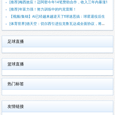
[推荐]梅西效应！迈阿密今年14笔赞助合作，收入三年内暴涨1
[推荐]年富力强！努力训练中的约克雷斯！
【视频/集锦】AI已经越来越逆天了❗️球迷恶搞：球星退役后生
[体育世界]德天空：切尔西引进拉克鲁瓦达成全面协议，将签约至
足球直播
篮球直播
热门标签
友情链接