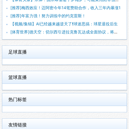
[推荐]梅西效应！迈阿密今年14笔赞助合作，收入三年内暴涨1
[推荐]年富力强！努力训练中的约克雷斯！
【视频/集锦】AI已经越来越逆天了❗️球迷恶搞：球星退役后生
[体育世界]德天空：切尔西引进拉克鲁瓦达成全面协议，将签约至
足球直播
篮球直播
热门标签
友情链接